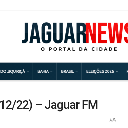
 DO JIQUIRIÇÁ
BAHIA
BRASIL
ELEIÇÕES 2026
12/22) – Jaguar FM
A
A