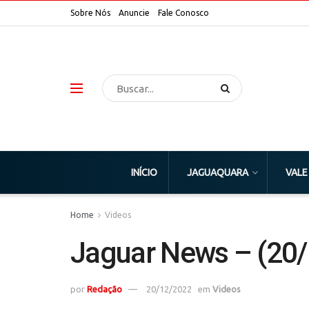
Sobre Nós
Anuncie
Fale Conosco
INÍCIO
JAGUAQUARA
VALE
Home
Videos
Jaguar News – (20/
por
Redação
20/12/2022
em
Videos