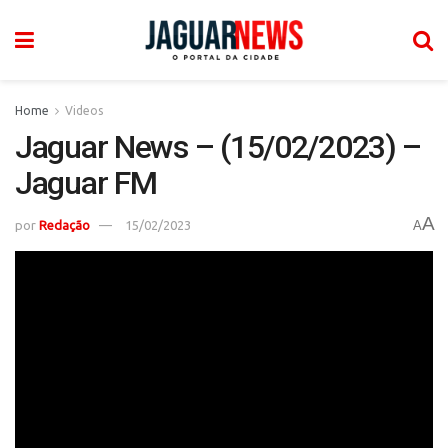
Home
Videos
Jaguar News – (15/02/2023) –
Jaguar FM
A
por
Redação
15/02/2023
A