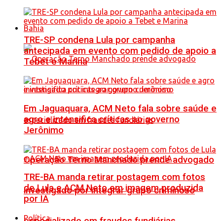
Bahia
TRE-SP condena Lula por campanha
antecipada em evento com pedido de apoio a
Tebet e Marina
Em Jaguaquara, ACM Neto fala sobre saúde e
agro e intensifica críticas ao governo
Jerônimo
Operação Terno Manchado prende advogado
TRE-BA manda retirar postagem com fotos
de Lula e ACM Neto em imagem produzida
investigado por integrar grupo criminoso
por IA
Política