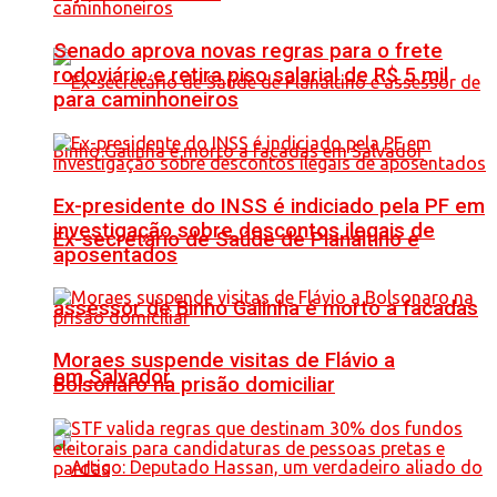
Senado aprova novas regras para o frete
rodoviário e retira piso salarial de R$ 5 mil
para caminhoneiros
Ex-presidente do INSS é indiciado pela PF em
investigação sobre descontos ilegais de
Ex-secretário de Saúde de Planaltino e
aposentados
assessor de Binho Galinha é morto a facadas
Moraes suspende visitas de Flávio a
em Salvador
Bolsonaro na prisão domiciliar