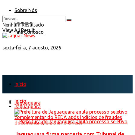
Sobre Nós
Anuncie
Nenhum Resultado
View All Result
Fale Conosco
sexta-feira, 7 agosto, 2026
Início
Início
Jaguaquara
Jaguaquara
Jaguaquara firma parceria com Tribunal de