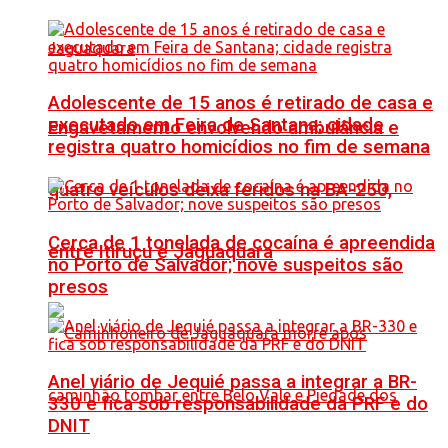
Adolescente de 15 anos é retirado de casa e
executado em Feira de Santana; cidade
Engavetamento envolvendo ambulância e
registra quatro homicídios no fim de semana
quatro veículos deixa feridos na BA-250,
Cerca de 1 tonelada de cocaína é apreendida
entre Itiruçu e Jaguaquara
no Porto de Salvador; nove suspeitos são
presos
Anel viário de Jequié passa a integrar a BR-
330 e fica sob responsabilidade da PRF e do
DNIT