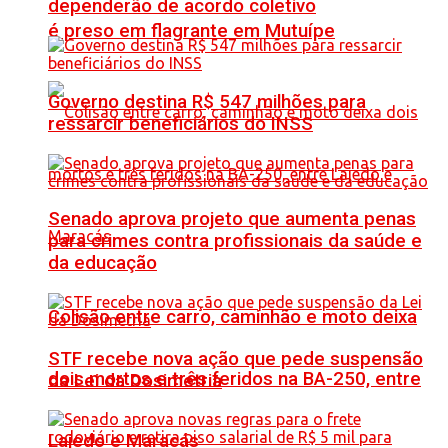
dependerão de acordo coletivo
é preso em flagrante em Mutuípe
Governo destina R$ 547 milhões para
ressarcir beneficiários do INSS
Senado aprova projeto que aumenta penas
para crimes contra profissionais da saúde e
da educação
Colisão entre carro, caminhão e moto deixa
STF recebe nova ação que pede suspensão
dois mortos e três feridos na BA-250, entre
da Lei da Dosimetria
Lajedo e Maracás