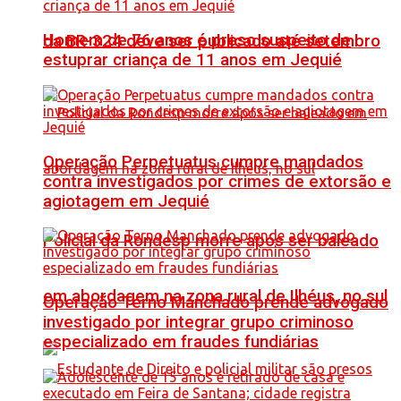
Homem de 76 anos é preso suspeito de
da BR-324 deve ser publicado até setembro
estuprar criança de 11 anos em Jequié
Operação Perpetuatus cumpre mandados
contra investigados por crimes de extorsão e
agiotagem em Jequié
Policial da Rondesp morre após ser baleado
em abordagem na zona rural de Ilhéus, no sul
Operação Terno Manchado prende advogado
investigado por integrar grupo criminoso
especializado em fraudes fundiárias