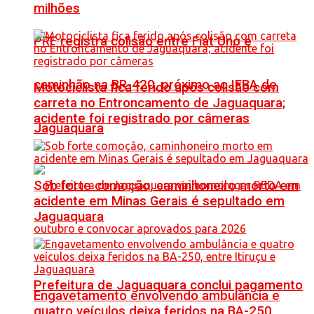
milhões
PRF registra colisão entre Fiat Uno e
caminhão na BR-420, próximo ao IFBA de
Motociclista fica ferido após colisão com
carreta no Entroncamento de Jaguaquara;
acidente foi registrado por câmeras
Jaguaquara
Sob forte comoção, caminhoneiro morto em
acidente em Minas Gerais é sepultado em
Jaguaquara
Prefeitura de Jaguaquara conclui pagamento
Engavetamento envolvendo ambulância e
quatro veículos deixa feridos na BA-250,