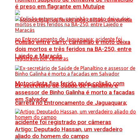
é preso em flagrante em Mutuípe
Colisão entre carro, caminhão e moto deixa
dois mortos e três feridos na BA-250, entre
Lajedo e Maracás
Motociclista fica ferido após colisão com
Ex-secretário de Saúde de Planaltino e
assessor de Binho Galinha é morto a facadas
em Salvador
carreta no Entroncamento de Jaguaquara;
acidente foi registrado por câmeras
Artigo: Deputado Hassan, um verdadeiro
aliado do homem do campo