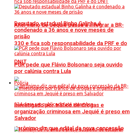
Deputado estadual Binho Galinha é
Anel viário de Jequié passa a integrar a BR-
condenado a 36 anos e nove meses de
prisão
330 e fica sob responsabilidade da PRF e do
DNIT
PGR pede que Flávio Bolsonaro seja ouvido
por calúnia contra Lula
Polícia
Investigado por tráfico de drogas e
organização criminosa em Jequié é preso em
Salvador
Jerônimo diz que edital da nova concessão