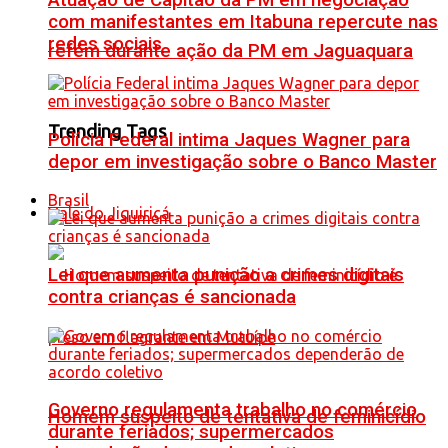
Atuação de Capitão da PM em negociação
com manifestantes em Itabuna repercute nas
redes sociais
refém durante ação da PM em Jaguaquara
Trending Tags
Polícia Federal intima Jaques Wagner para
depor em investigação sobre o Banco Master
Brasil
Vale do Jiquiriçá
Lei que aumenta punição a crimes digitais
contra crianças é sancionada
Governo regulamenta trabalho no comércio
Homem suspeito de tentativa de feminicídio
durante feriados; supermercados