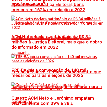
em Jaguaquara?
1,35 milhão à Justiça Eleitoral; bens
cresceram 162% em relação a 2022
ACM Neto declara patrimônio de R$ 84
milhões à Justiça Eleitoral, mais que o dobro
do informado em 2022
TRE-BA inicia convocação de 140 mil
Fernando Duarte: Debate morno mostra que
mesários para as eleições de 2026
candidatos têm muito o que melhorar para a
Quaest: ACM Neto e Jerônimo empatam
campanha
tecnicamente com 39% e 38%