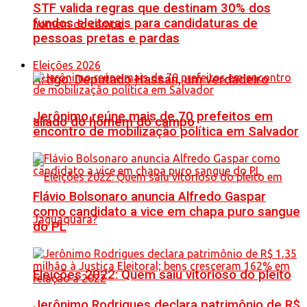
STF valida regras que destinam 30% dos
fundos eleitorais para candidaturas de
pessoas pretas e pardas
Eleições 2026
Artigo: Deputado Hassan, um verdadeiro
Jerônimo reúne mais de 70 prefeitos em
aliado do homem do campo
encontro de mobilização política em Salvador
Flávio Bolsonaro anuncia Alfredo Gaspar
como candidato a vice em chapa puro sangue
do PL
Eleições 2022: Quem saiu vitorioso do pleito
Jerônimo Rodrigues declara patrimônio de R$