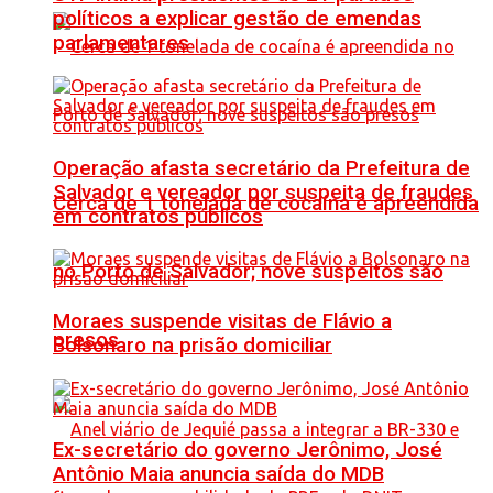
políticos a explicar gestão de emendas
parlamentares
Operação afasta secretário da Prefeitura de
Salvador e vereador por suspeita de fraudes
Cerca de 1 tonelada de cocaína é apreendida
em contratos públicos
no Porto de Salvador; nove suspeitos são
Moraes suspende visitas de Flávio a
presos
Bolsonaro na prisão domiciliar
Ex-secretário do governo Jerônimo, José
Antônio Maia anuncia saída do MDB