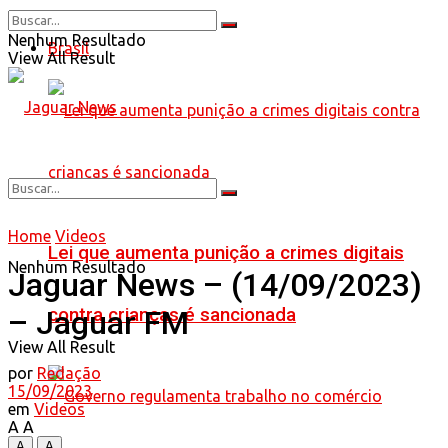
Nenhum Resultado
Brasil
View All Result
Home
Videos
Lei que aumenta punição a crimes digitais
Nenhum Resultado
Jaguar News – (14/09/2023)
contra crianças é sancionada
– Jaguar FM
View All Result
por
Redação
15/09/2023
em
Videos
A
A
A
A