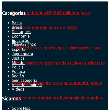
Governo destina R$ 547 milhões para
Categorias
Bahia
Brasil
ressarcir beneficiários do INSS
Destaques
Economia
Educação
Eleições 2026
Esporte
Jaguaquara
Justiça
Mundo
Polícia
Política
Região
Sem categoria
Senado aprova projeto que aumenta penas
Vale do Jiquiriçá
Videos
para crimes contra profissionais da saúde e
Siga-nos
Sobre Nós