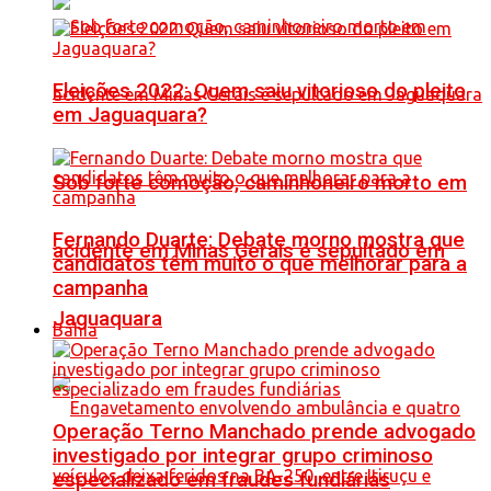
Eleições 2022: Quem saiu vitorioso do pleito
em Jaguaquara?
Sob forte comoção, caminhoneiro morto em
Fernando Duarte: Debate morno mostra que
acidente em Minas Gerais é sepultado em
candidatos têm muito o que melhorar para a
campanha
Jaguaquara
Bahia
Operação Terno Manchado prende advogado
investigado por integrar grupo criminoso
especializado em fraudes fundiárias