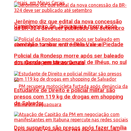
Jerônimo diz que edital da nova concessão
Caminhoneiro de Jaguaquara morre após
da BR-324 deve ser publicado até setembro
caminhão tombar entre Belo Vale e Piedade
Policial da Rondesp morre após ser baleado
em abordagem na zona rural de Ilhéus, no sul
dos Gerais, em Minas Gerais
Estudante de Direito e policial militar são
presos com 119 kg de drogas em shopping
de Salvador
Dois suspeitos são presos após fazer família