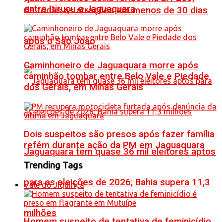
entre Itiruçu e Jaguaquara
de todas as atrações em menos de 30 dias
após o São João
Caminhoneiro de Jaguaquara morre após
caminhão tombar entre Belo Vale e Piedade
dos Gerais, em Minas Gerais
Dois suspeitos são presos após fazer família
refém durante ação da PM em Jaguaquara
Jaguaquara tem quase 36 mil eleitores aptos
Trending Tags
para as eleições de 2026; Bahia supera 11,3
Vale do Jiquiriçá
milhões
Homem suspeito de tentativa de feminicídio