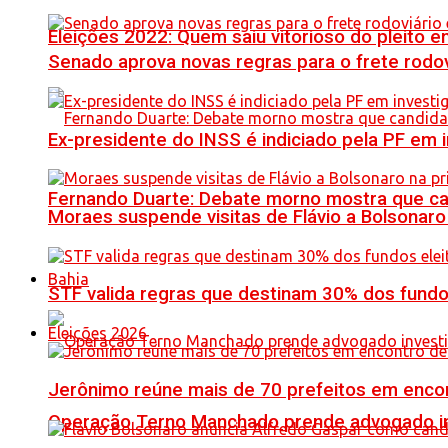
Eleições 2022: Quem saiu vitorioso do pleito 
Senado aprova novas regras para o frete rodoviá
Ex-presidente do INSS é indiciado pela PF em
Fernando Duarte: Debate morno mostra que ca
Moraes suspende visitas de Flávio a Bolsonaro 
Bahia
STF valida regras que destinam 30% dos fundo
Eleições 2026
Jerônimo reúne mais de 70 prefeitos em encon
Operação Terno Manchado prende advogado inve