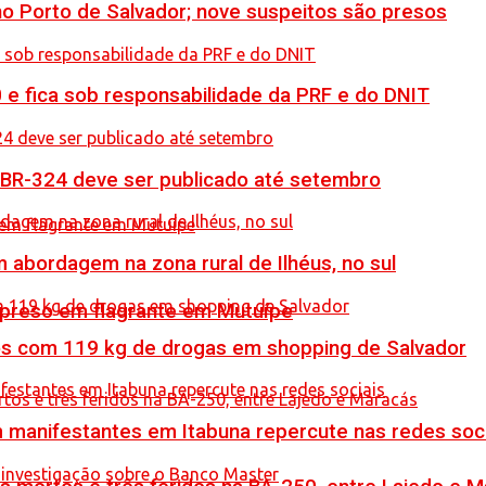
no Porto de Salvador; nove suspeitos são presos
0 e fica sob responsabilidade da PRF e do DNIT
 BR-324 deve ser publicado até setembro
 abordagem na zona rural de Ilhéus, no sul
 preso em flagrante em Mutuípe
resos com 119 kg de drogas em shopping de Salvador
manifestantes em Itabuna repercute nas redes soci