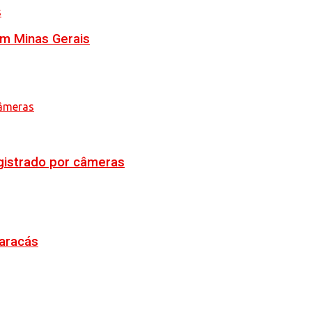
em Minas Gerais
egistrado por câmeras
Maracás