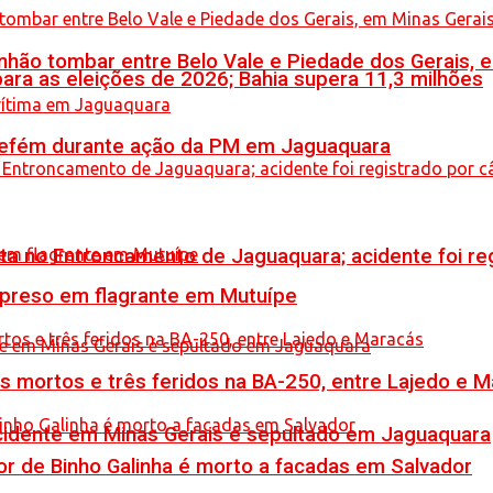
hão tombar entre Belo Vale e Piedade dos Gerais, 
ara as eleições de 2026; Bahia supera 11,3 milhões
a refém durante ação da PM em Jaguaquara
reta no Entroncamento de Jaguaquara; acidente foi r
 preso em flagrante em Mutuípe
is mortos e três feridos na BA-250, entre Lajedo e 
idente em Minas Gerais é sepultado em Jaguaquara
or de Binho Galinha é morto a facadas em Salvador