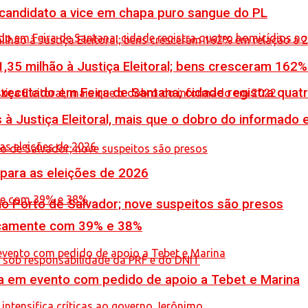
 candidato a vice em chapa puro sangue do PL
,35 milhão à Justiça Eleitoral; bens cresceram 162
executado em Feira de Santana; cidade registra quat
 à Justiça Eleitoral, mais que o dobro do informado
 para as eleições de 2026
no Porto de Salvador; nove suspeitos são presos
icamente com 39% e 38%
 em evento com pedido de apoio a Tebet e Marina