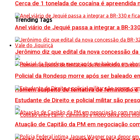
Cerca de 1 tonelada de cocaína é apreendida 
Trending Tags
Anel viário de Jequié passa a integrar a BR-33
Vale do Jiquiriçá
Jerônimo diz que edital da nova concessão da
Policial da Rondesp morre após ser baleado em
Homem suspeito de tentativa de feminicídio é
Estudante de Direito e policial militar são p
Atuação de Capitão da PM em negociação com 