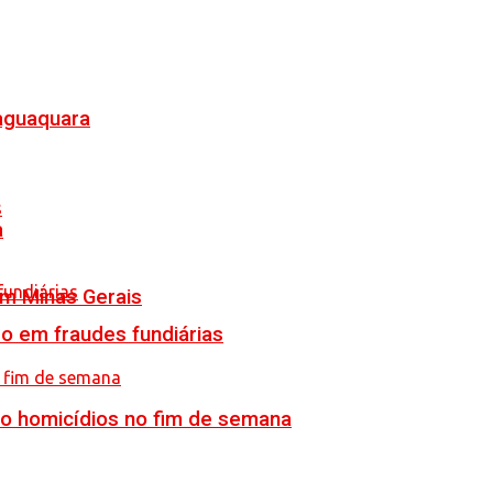
Jaguaquara
a
em Minas Gerais
o em fraudes fundiárias
ro homicídios no fim de semana