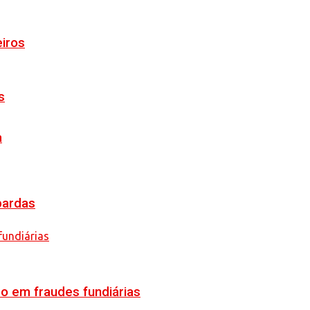
eiros
s
a
pardas
o em fraudes fundiárias