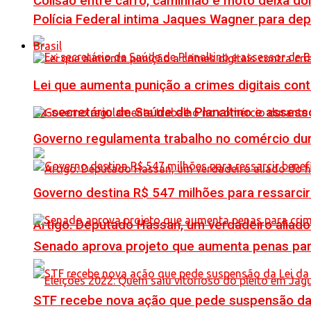
Colisão entre carro, caminhão e moto deixa do
Polícia Federal intima Jaques Wagner para de
Brasil
Lei que aumenta punição a crimes digitais con
Ex-secretário de Saúde de Planaltino e assess
Governo regulamenta trabalho no comércio du
Governo destina R$ 547 milhões para ressarcir
Artigo: Deputado Hassan, um verdadeiro alia
Senado aprova projeto que aumenta penas para
STF recebe nova ação que pede suspensão da 