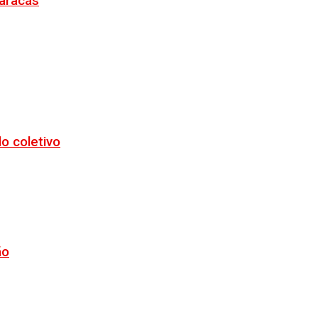
Maracás
o coletivo
ão