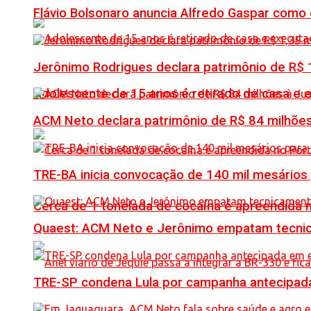
Flávio Bolsonaro anuncia Alfredo Gaspar como
Jerônimo Rodrigues declara patrimônio de R$ 1
Adolescente de 15 anos é retirado de casa e 
ACM Neto declara patrimônio de R$ 84 milhões
TRE-BA inicia convocação de 140 mil mesários
Cerca de 1 tonelada de cocaína é apreendida 
Quaest: ACM Neto e Jerônimo empatam tecn
TRE-SP condena Lula por campanha antecipada