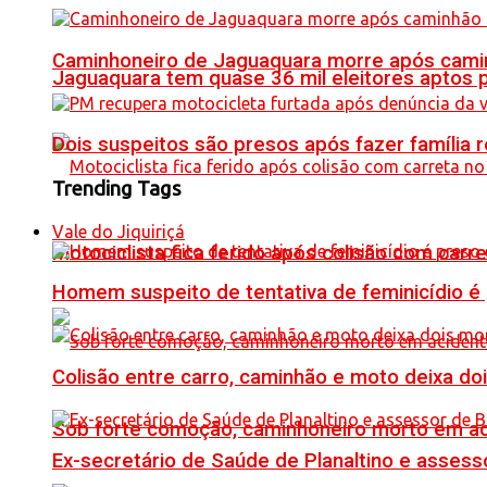
Caminhoneiro de Jaguaquara morre após camin
Jaguaquara tem quase 36 mil eleitores aptos p
Dois suspeitos são presos após fazer famíli
Trending Tags
Vale do Jiquiriçá
Motociclista fica ferido após colisão com car
Homem suspeito de tentativa de feminicídio é
Colisão entre carro, caminhão e moto deixa do
Sob forte comoção, caminhoneiro morto em ac
Ex-secretário de Saúde de Planaltino e assess