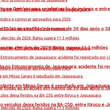
iça e Cartório para regularização de imóveis e entre
o na BR-420, próximo ao IFBA de Jaguaquara
de todas as atrações em menos de 30 dias após o S
ara as eleições de 2026; Bahia supera 11,3 milhões
o na BR-420, próximo ao IFBA de Jaguaquara
reta no Entroncamento de Jaguaquara; acidente foi r
idente em Minas Gerais é sepultado em Jaguaquara
de todas as atrações em menos de 30 dias após o S
veículos deixa feridos na BA-250, entre Itiruçu e 