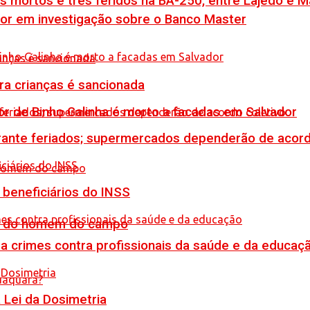
is mortos e três feridos na BA-250, entre Lajedo e 
por em investigação sobre o Banco Master
tra crianças é sancionada
or de Binho Galinha é morto a facadas em Salvador
rante feriados; supermercados dependerão de acord
 beneficiários do INSS
do do homem do campo
 crimes contra profissionais da saúde e da educaç
Lei da Dosimetria