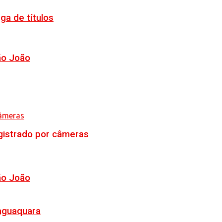
ga de títulos
ão João
egistrado por câmeras
ão João
Jaguaquara