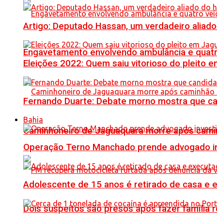
Artigo: Deputado Hassan, um verdadeiro alia
Engavetamento envolvendo ambulância e quatro 
Eleições 2022: Quem saiu vitorioso do pleito 
Fernando Duarte: Debate morno mostra que ca
Bahia
Caminhoneiro de Jaguaquara morre após camin
Operação Terno Manchado prende advogado inve
Adolescente de 15 anos é retirado de casa e 
Dois suspeitos são presos após fazer famíli