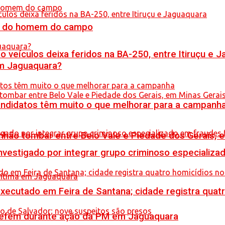
do do homem do campo
veículos deixa feridos na BA-250, entre Itiruçu e 
em Jaguaquara?
ndidatos têm muito o que melhorar para a campanh
hão tombar entre Belo Vale e Piedade dos Gerais, 
stigado por integrar grupo criminoso especializad
executado em Feira de Santana; cidade registra quat
a refém durante ação da PM em Jaguaquara