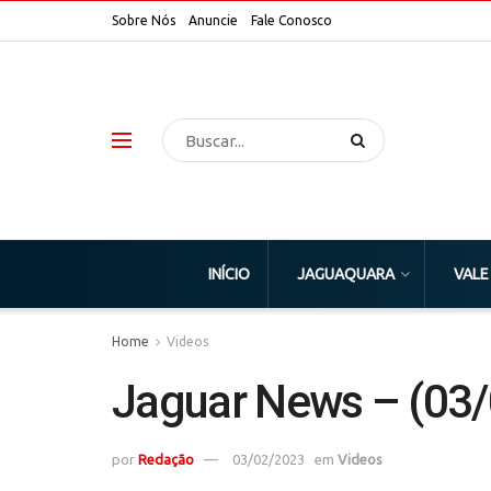
Sobre Nós
Anuncie
Fale Conosco
INÍCIO
JAGUAQUARA
VALE
Home
Videos
Jaguar News – (03
por
Redação
03/02/2023
em
Videos