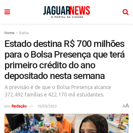
Home
Bahia
Estado destina R$ 700 milhões
para o Bolsa Presença que terá
primeiro crédito do ano
depositado nesta semana
A previsão é de que o Bolsa Presença alcance
372.492 famílias e 422.170 mil estudantes.
A
por
Redação
15/03/2023
A