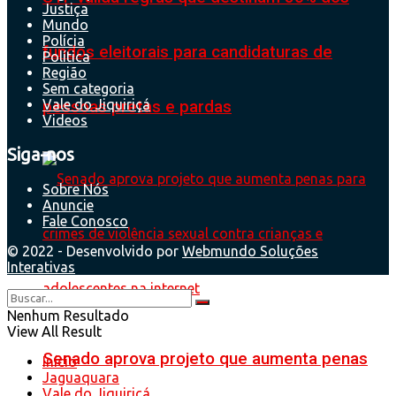
Justiça
Mundo
Polícia
fundos eleitorais para candidaturas de
Política
Região
Sem categoria
Vale do Jiquiriçá
pessoas pretas e pardas
Videos
Siga-nos
Sobre Nós
Anuncie
Fale Conosco
© 2022 - Desenvolvido por
Webmundo Soluções
Interativas
Nenhum Resultado
View All Result
Senado aprova projeto que aumenta penas
Início
Jaguaquara
Vale do Jiquiriçá