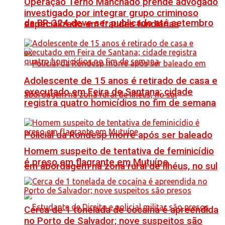
Operação Terno Manchado prende advogado
investigado por integrar grupo criminoso
da BR-324 deve ser publicado até setembro
especializado em fraudes fundiárias
Adolescente de 15 anos é retirado de casa e
executado em Feira de Santana; cidade
registra quatro homicídios no fim de semana
Policial da Rondesp morre após ser baleado
Homem suspeito de tentativa de feminicídio
é preso em flagrante em Mutuípe
em abordagem na zona rural de Ilhéus, no sul
Cerca de 1 tonelada de cocaína é apreendida
no Porto de Salvador; nove suspeitos são