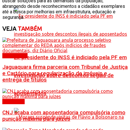
buscar soluções para as demandas da população,
abrangendo desde reconhecimentos a cidadãos exemplares
até a busca por melhorias em infraestrutura, educação e
segurança.
VEJA
TAMBÉM
Jaguaquara
Ex-presidente do INSS é indiciado pela PF em
Jaguaquara firma parceria com Tribunal de Justiça
e Cartório para regularização de imóveis e
investigação sobre descontos ilegais de
entrega de títulos
aposentados
Destaques
CNJ acaba com aposentadoria compulsória como
punição máxima para juízes