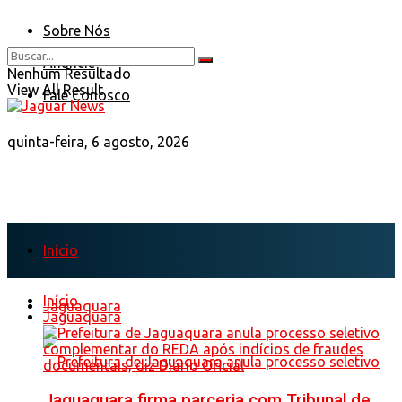
Sobre Nós
Anuncie
Nenhum Resultado
View All Result
Fale Conosco
quinta-feira, 6 agosto, 2026
Início
Início
Jaguaquara
Jaguaquara
Jaguaquara firma parceria com Tribunal de