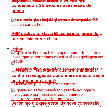
Deputado estadual Binho Galinha é
condenado a 36 anos e nove meses de
prisão
Anel viário de Jequié passa a integrar a BR-
PGR pede que Flávio Bolsonaro seja ouvido
330 e fica sob responsabilidade da PRF e do
por calúnia contra Lula
Polícia
DNIT
Operação Perpetuatus cumpre mandados
contra investigados por crimes de extorsão e
agiotagem em Jequié
Jerônimo diz que edital da nova concessão