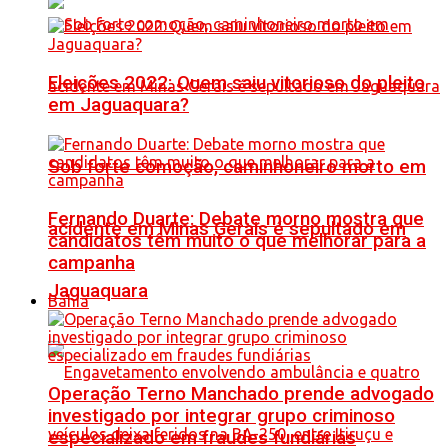
Eleições 2022: Quem saiu vitorioso do pleito
em Jaguaquara?
Sob forte comoção, caminhoneiro morto em
Fernando Duarte: Debate morno mostra que
acidente em Minas Gerais é sepultado em
candidatos têm muito o que melhorar para a
campanha
Jaguaquara
Bahia
Operação Terno Manchado prende advogado
investigado por integrar grupo criminoso
especializado em fraudes fundiárias