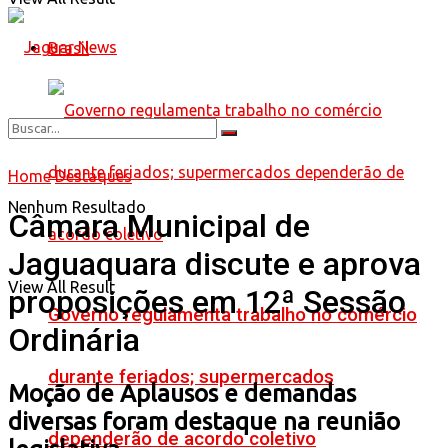
Brasil
Home
Destaques
Nenhum Resultado
Câmara Municipal de
Jaguaquara discute e aprova
View All Result
proposições em 12ª Sessão
Governo regulamenta trabalho no comércio
Ordinária
durante feriados; supermercados
Moção de Aplausos e demandas
diversas foram destaque na reunião
dependerão de acordo coletivo