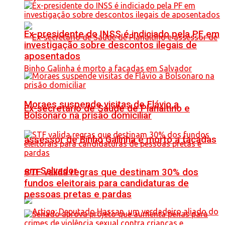
Ex-presidente do INSS é indiciado pela PF em
investigação sobre descontos ilegais de
aposentados
Moraes suspende visitas de Flávio a
Ex-secretário de Saúde de Planaltino e
Bolsonaro na prisão domiciliar
assessor de Binho Galinha é morto a facadas
em Salvador
STF valida regras que destinam 30% dos
fundos eleitorais para candidaturas de
pessoas pretas e pardas