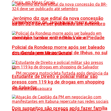
Jerônimo diz que edital da nova concessão
Caminhoneiro de Jaguaquara morre após
da BR-324 deve ser publicado até setembro
caminhão tombar entre Belo Vale e Piedade
Policial da Rondesp morre após ser baleado
em abordagem na zona rural de Ilhéus, no sul
dos Gerais, em Minas Gerais
Estudante de Direito e policial militar são
presos com 119 kg de drogas em shopping
de Salvador
Dois suspeitos são presos após fazer família