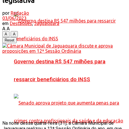
legislativa
por
Redação
03/06/2023
em
Destaques
,
Jaguaquara
A
A
A
A
Reset
Governo destina R$ 547 milhões para
ressarcir beneficiários do INSS
Na noite dessa quarta-feira (31), a Câmara Municipal de
Jaguaquara realizou a 12ª Sessão Ordinária do ano, em que