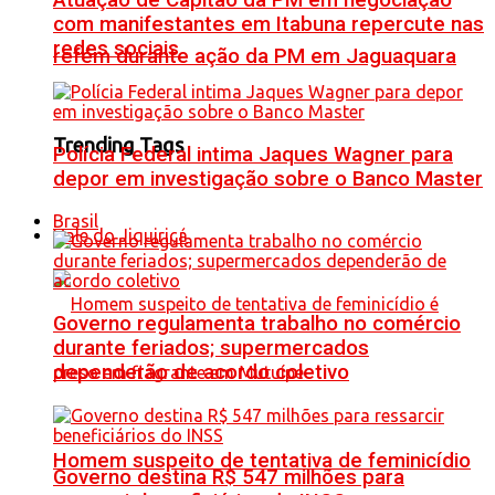
Atuação de Capitão da PM em negociação
com manifestantes em Itabuna repercute nas
redes sociais
refém durante ação da PM em Jaguaquara
Trending Tags
Polícia Federal intima Jaques Wagner para
depor em investigação sobre o Banco Master
Brasil
Vale do Jiquiriçá
Governo regulamenta trabalho no comércio
durante feriados; supermercados
dependerão de acordo coletivo
Homem suspeito de tentativa de feminicídio
Governo destina R$ 547 milhões para