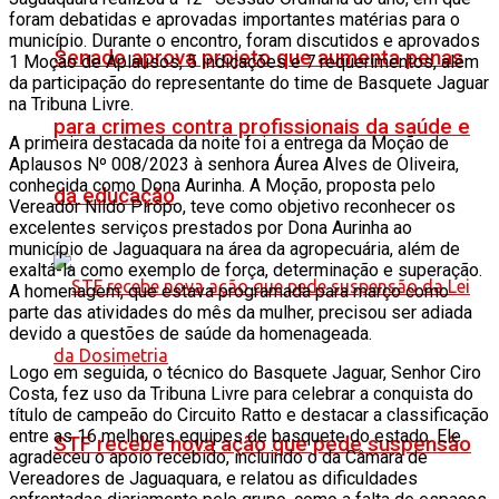
foram debatidas e aprovadas importantes matérias para o
município. Durante o encontro, foram discutidos e aprovados
Senado aprova projeto que aumenta penas
1 Moção de Aplausos, 5 indicações e 7 requerimentos, além
da participação do representante do time de Basquete Jaguar
na Tribuna Livre.
para crimes contra profissionais da saúde e
A primeira destacada da noite foi a entrega da Moção de
Aplausos Nº 008/2023 à senhora Áurea Alves de Oliveira,
conhecida como Dona Aurinha. A Moção, proposta pelo
da educação
Vereador Nildo Pirôpo, teve como objetivo reconhecer os
excelentes serviços prestados por Dona Aurinha ao
município de Jaguaquara na área da agropecuária, além de
exaltá-la como exemplo de força, determinação e superação.
A homenagem, que estava programada para março como
parte das atividades do mês da mulher, precisou ser adiada
devido a questões de saúde da homenageada.
Logo em seguida, o técnico do Basquete Jaguar, Senhor Ciro
Costa, fez uso da Tribuna Livre para celebrar a conquista do
título de campeão do Circuito Ratto e destacar a classificação
entre as 16 melhores equipes de basquete do estado. Ele
STF recebe nova ação que pede suspensão
agradeceu o apoio recebido, incluindo o da Câmara de
Vereadores de Jaguaquara, e relatou as dificuldades