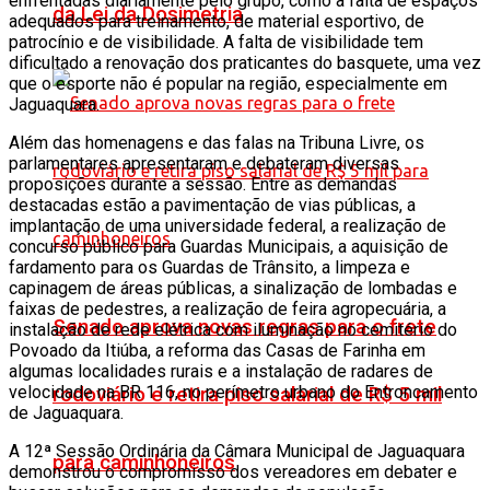
enfrentadas diariamente pelo grupo, como a falta de espaços
da Lei da Dosimetria
adequados para treinamento, de material esportivo, de
patrocínio e de visibilidade. A falta de visibilidade tem
dificultado a renovação dos praticantes do basquete, uma vez
que o esporte não é popular na região, especialmente em
Jaguaquara.
Além das homenagens e das falas na Tribuna Livre, os
parlamentares apresentaram e debateram diversas
proposições durante a sessão. Entre as demandas
destacadas estão a pavimentação de vias públicas, a
implantação de uma universidade federal, a realização de
concurso público para Guardas Municipais, a aquisição de
fardamento para os Guardas de Trânsito, a limpeza e
capinagem de áreas públicas, a sinalização de lombadas e
faixas de pedestres, a realização de feira agropecuária, a
Senado aprova novas regras para o frete
instalação de rede elétrica com iluminação no cemitério do
Povoado da Itiúba, a reforma das Casas de Farinha em
algumas localidades rurais e a instalação de radares de
velocidade na BR 116, no perímetro urbano do Entroncamento
rodoviário e retira piso salarial de R$ 5 mil
de Jaguaquara.
A 12ª Sessão Ordinária da Câmara Municipal de Jaguaquara
para caminhoneiros
demonstrou o compromisso dos vereadores em debater e