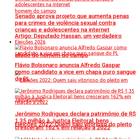
Senado aprova projeto que aumenta penas
para crimes de violência sexual contra
crianças e adolescentes na internet
Artigo: Deputado Hassan, um verdadeiro
Eleições 2026
aliado do homem do campo
Flávio Bolsonaro anuncia Alfredo Gaspar
como candidato a vice em chapa puro sangue
do PL
Jerônimo Rodrigues declara patrimônio de R$
1,35 milhão à Justiça Eleitoral; bens
Eleições 2022: Quem saiu vitorioso do pleito
cresceram 162% em relação a 2022