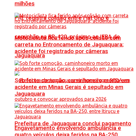
milhões
PRF registra colisão entre Fiat Uno e
caminhão na BR-420, próximo ao IFBA de
Motociclista fica ferido após colisão com
carreta no Entroncamento de Jaguaquara;
acidente foi registrado por câmeras
Jaguaquara
Sob forte comoção, caminhoneiro morto em
acidente em Minas Gerais é sepultado em
Jaguaquara
Prefeitura de Jaguaquara conclui pagamento
Engavetamento envolvendo ambulância e
quatro veículos deixa feridos na BA-250,