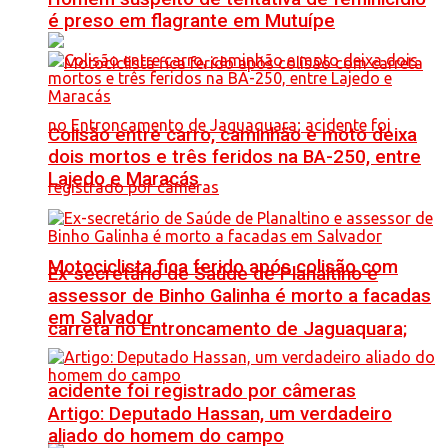
é preso em flagrante em Mutuípe
Colisão entre carro, caminhão e moto deixa
dois mortos e três feridos na BA-250, entre
Lajedo e Maracás
Motociclista fica ferido após colisão com
Ex-secretário de Saúde de Planaltino e
assessor de Binho Galinha é morto a facadas
em Salvador
carreta no Entroncamento de Jaguaquara;
acidente foi registrado por câmeras
Artigo: Deputado Hassan, um verdadeiro
aliado do homem do campo