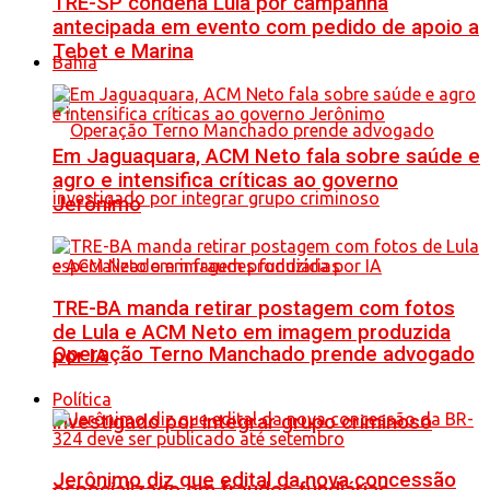
TRE-SP condena Lula por campanha
antecipada em evento com pedido de apoio a
Tebet e Marina
Bahia
Em Jaguaquara, ACM Neto fala sobre saúde e
agro e intensifica críticas ao governo
Jerônimo
TRE-BA manda retirar postagem com fotos
de Lula e ACM Neto em imagem produzida
Operação Terno Manchado prende advogado
por IA
Política
investigado por integrar grupo criminoso
Jerônimo diz que edital da nova concessão