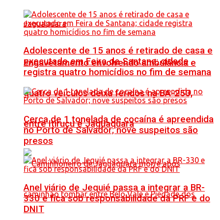
Adolescente de 15 anos é retirado de casa e
executado em Feira de Santana; cidade
Engavetamento envolvendo ambulância e
registra quatro homicídios no fim de semana
quatro veículos deixa feridos na BA-250,
Cerca de 1 tonelada de cocaína é apreendida
entre Itiruçu e Jaguaquara
no Porto de Salvador; nove suspeitos são
presos
Anel viário de Jequié passa a integrar a BR-
330 e fica sob responsabilidade da PRF e do
DNIT