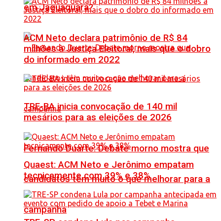
em Jaguaquara?
ACM Neto declara patrimônio de R$ 84
milhões à Justiça Eleitoral, mais que o dobro
do informado em 2022
TRE-BA inicia convocação de 140 mil
mesários para as eleições de 2026
Fernando Duarte: Debate morno mostra que
Quaest: ACM Neto e Jerônimo empatam
tecnicamente com 39% e 38%
candidatos têm muito o que melhorar para a
campanha