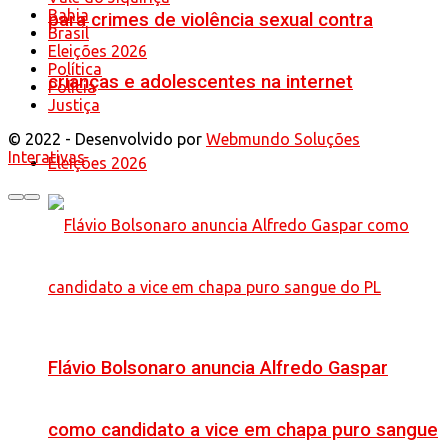
Bahia
para crimes de violência sexual contra
Brasil
Eleições 2026
Política
crianças e adolescentes na internet
Polícia
Justiça
© 2022 - Desenvolvido por
Webmundo Soluções
Interativas
Eleições 2026
Flávio Bolsonaro anuncia Alfredo Gaspar
como candidato a vice em chapa puro sangue