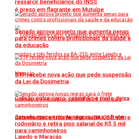
ressarcir beneficiários do INSS
é preso em flagrante em Mutuípe
Senado aprova projeto que aumenta penas
para crimes contra profissionais da saúde e
da educação
STF recebe nova ação que pede suspensão
da Lei da Dosimetria
Colisão entre carro, caminhão e moto deixa
Senado aprova novas regras para o frete
dois mortos e três feridos na BA-250, entre
rodoviário e retira piso salarial de R$ 5 mil
para caminhoneiros
Lajedo e Maracás