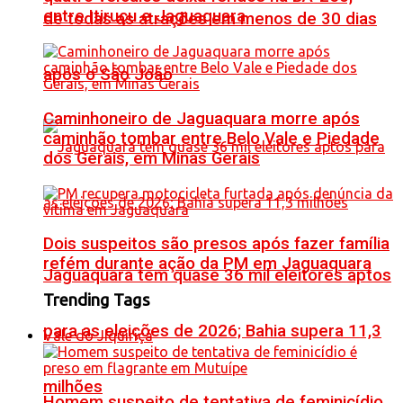
entre Itiruçu e Jaguaquara
de todas as atrações em menos de 30 dias
após o São João
Caminhoneiro de Jaguaquara morre após
caminhão tombar entre Belo Vale e Piedade
dos Gerais, em Minas Gerais
Dois suspeitos são presos após fazer família
refém durante ação da PM em Jaguaquara
Jaguaquara tem quase 36 mil eleitores aptos
Trending Tags
para as eleições de 2026; Bahia supera 11,3
Vale do Jiquiriçá
milhões
Homem suspeito de tentativa de feminicídio