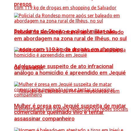
presos
Estudante de Direito e policial militar são
Policial da Rondesp morre após ser baleado
em abordagem na zona rural de Ilhéus, no sul
presos com 119 kg de drogas em shopping
Adolescente suspeito de ato infracional
de Salvador
análogo a homicídio é apreendido em Jequié
Mulher é presa em Jequié suspeita de matar
comerciante queimado vivo e tentar
assassinar companheiro