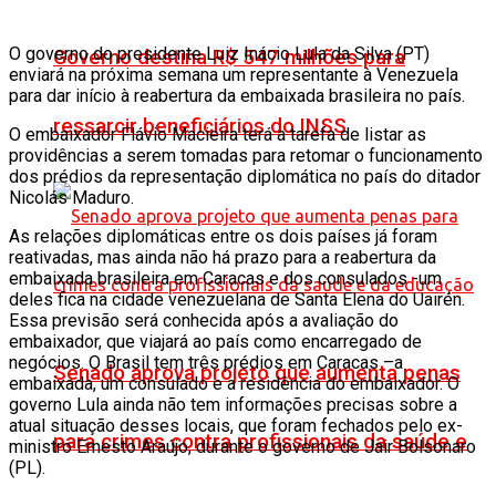
O governo do presidente Luiz Inácio Lula da Silva (PT)
Governo destina R$ 547 milhões para
enviará na próxima semana um representante à Venezuela
para dar início à reabertura da embaixada brasileira no país.
ressarcir beneficiários do INSS
O embaixador Flávio Macieira terá a tarefa de listar as
providências a serem tomadas para retomar o funcionamento
dos prédios da representação diplomática no país do ditador
Nicolás Maduro.
As relações diplomáticas entre os dois países já foram
reativadas, mas ainda não há prazo para a reabertura da
embaixada brasileira em Caracas e dos consulados -um
deles fica na cidade venezuelana de Santa Elena do Uairén.
Essa previsão será conhecida após a avaliação do
embaixador, que viajará ao país como encarregado de
negócios. O Brasil tem três prédios em Caracas –a
Senado aprova projeto que aumenta penas
embaixada, um consulado e a residência do embaixador. O
governo Lula ainda não tem informações precisas sobre a
atual situação desses locais, que foram fechados pelo ex-
para crimes contra profissionais da saúde e
ministro Ernesto Araújo, durante o governo de Jair Bolsonaro
(PL).