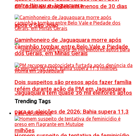
entre Itiruçu e Jaguaquara
de todas as atrações em menos de 30 dias
após o São João
Caminhoneiro de Jaguaquara morre após
caminhão tombar entre Belo Vale e Piedade
dos Gerais, em Minas Gerais
Dois suspeitos são presos após fazer família
refém durante ação da PM em Jaguaquara
Jaguaquara tem quase 36 mil eleitores aptos
Trending Tags
para as eleições de 2026; Bahia supera 11,3
Vale do Jiquiriçá
milhões
Homem suspeito de tentativa de feminicídio