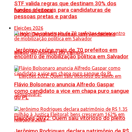
STF valida regras que destinam 30% dos
fundos eleitorais para candidaturas de
pessoas pretas e pardas
Eleições 2026
Artigo: Deputado Hassan, um verdadeiro
Jerônimo reúne mais de 70 prefeitos em
aliado do homem do campo
encontro de mobilização política em Salvador
Flávio Bolsonaro anuncia Alfredo Gaspar
como candidato a vice em chapa puro sangue
do PL
Eleições 2022: Quem saiu vitorioso do pleito
Jerônimo Rodrigues declara patrimônio de R$