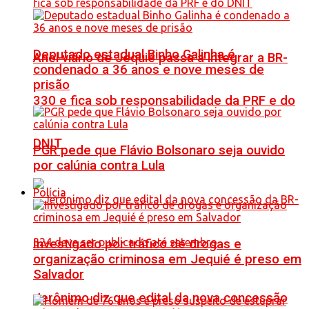
Deputado estadual Binho Galinha é
Anel viário de Jequié passa a integrar a BR-
condenado a 36 anos e nove meses de
prisão
330 e fica sob responsabilidade da PRF e do
DNIT
PGR pede que Flávio Bolsonaro seja ouvido
por calúnia contra Lula
Polícia
Investigado por tráfico de drogas e
organização criminosa em Jequié é preso em
Salvador
Jerônimo diz que edital da nova concessão