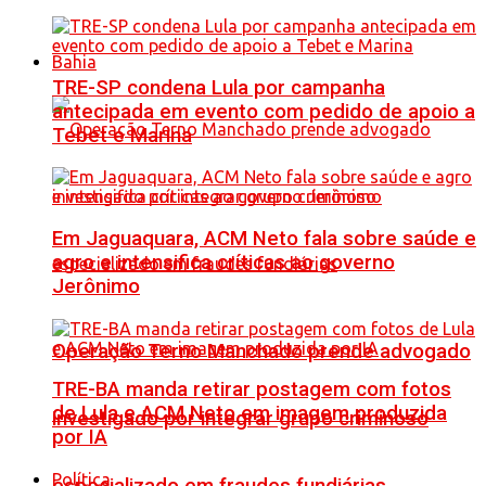
Bahia
TRE-SP condena Lula por campanha
antecipada em evento com pedido de apoio a
Tebet e Marina
Em Jaguaquara, ACM Neto fala sobre saúde e
agro e intensifica críticas ao governo
Jerônimo
Operação Terno Manchado prende advogado
TRE-BA manda retirar postagem com fotos
de Lula e ACM Neto em imagem produzida
investigado por integrar grupo criminoso
por IA
Política