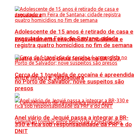
Adolescente de 15 anos é retirado de casa e
executado em Feira de Santana; cidade
Engavetamento envolvendo ambulância e
registra quatro homicídios no fim de semana
quatro veículos deixa feridos na BA-250,
Cerca de 1 tonelada de cocaína é apreendida
entre Itiruçu e Jaguaquara
no Porto de Salvador; nove suspeitos são
presos
Anel viário de Jequié passa a integrar a BR-
330 e fica sob responsabilidade da PRF e do
DNIT