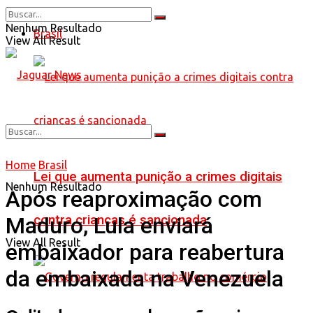
Nenhum Resultado
Brasil
View All Result
Home
Brasil
Lei que aumenta punição a crimes digitais
Nenhum Resultado
Após reaproximação com
contra crianças é sancionada
Maduro, Lula enviará
View All Result
embaixador para reabertura
da embaixada na Venezuela