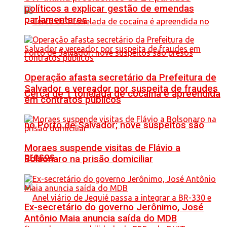
políticos a explicar gestão de emendas
parlamentares
Operação afasta secretário da Prefeitura de
Salvador e vereador por suspeita de fraudes
Cerca de 1 tonelada de cocaína é apreendida
em contratos públicos
no Porto de Salvador; nove suspeitos são
Moraes suspende visitas de Flávio a
presos
Bolsonaro na prisão domiciliar
Ex-secretário do governo Jerônimo, José
Antônio Maia anuncia saída do MDB