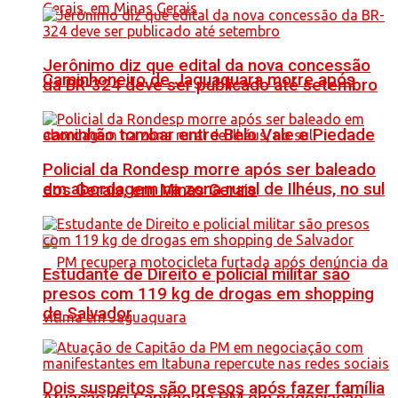
Jerônimo diz que edital da nova concessão
Caminhoneiro de Jaguaquara morre após
da BR-324 deve ser publicado até setembro
caminhão tombar entre Belo Vale e Piedade
Policial da Rondesp morre após ser baleado
em abordagem na zona rural de Ilhéus, no sul
dos Gerais, em Minas Gerais
Estudante de Direito e policial militar são
presos com 119 kg de drogas em shopping
de Salvador
Dois suspeitos são presos após fazer família