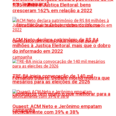
em Jaguaquara?
1,35 milhão à Justiça Eleitoral; bens
cresceram 162% em relação a 2022
ACM Neto declara patrimônio de R$ 84
milhões à Justiça Eleitoral, mais que o dobro
do informado em 2022
TRE-BA inicia convocação de 140 mil
Fernando Duarte: Debate morno mostra que
mesários para as eleições de 2026
candidatos têm muito o que melhorar para a
Quaest: ACM Neto e Jerônimo empatam
campanha
tecnicamente com 39% e 38%