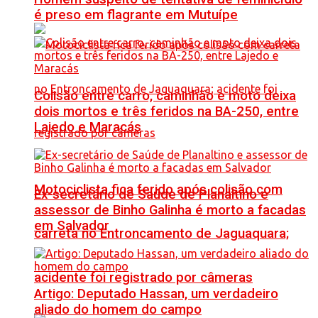
é preso em flagrante em Mutuípe
Colisão entre carro, caminhão e moto deixa
dois mortos e três feridos na BA-250, entre
Lajedo e Maracás
Motociclista fica ferido após colisão com
Ex-secretário de Saúde de Planaltino e
assessor de Binho Galinha é morto a facadas
em Salvador
carreta no Entroncamento de Jaguaquara;
acidente foi registrado por câmeras
Artigo: Deputado Hassan, um verdadeiro
aliado do homem do campo