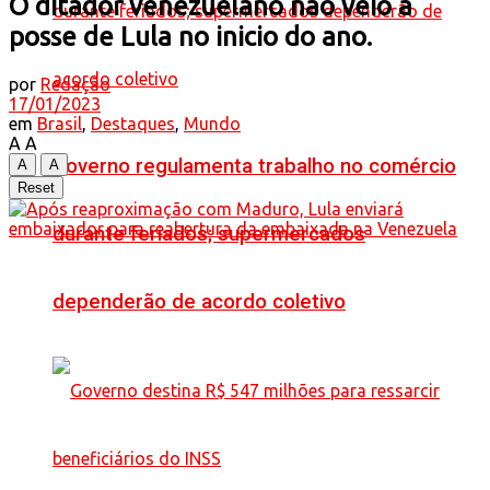
O ditador venezuelano não veio a
posse de Lula no inicio do ano.
por
Redação
17/01/2023
em
Brasil
,
Destaques
,
Mundo
A
A
Governo regulamenta trabalho no comércio
A
A
Reset
durante feriados; supermercados
dependerão de acordo coletivo