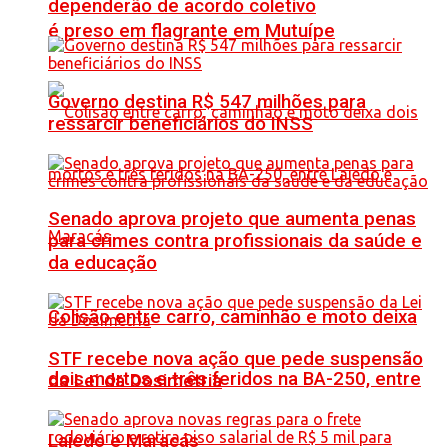
dependerão de acordo coletivo
é preso em flagrante em Mutuípe
Governo destina R$ 547 milhões para
ressarcir beneficiários do INSS
Senado aprova projeto que aumenta penas
para crimes contra profissionais da saúde e
da educação
Colisão entre carro, caminhão e moto deixa
STF recebe nova ação que pede suspensão
dois mortos e três feridos na BA-250, entre
da Lei da Dosimetria
Lajedo e Maracás