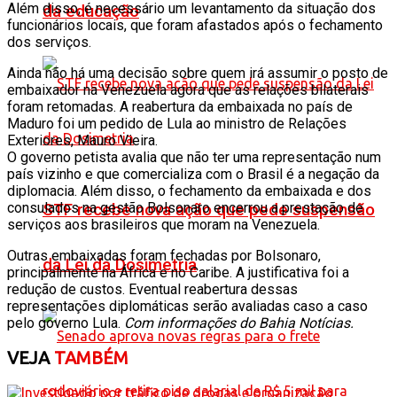
Além disso, é necessário um levantamento da situação dos
da educação
funcionários locais, que foram afastados após o fechamento
dos serviços.
Ainda não há uma decisão sobre quem irá assumir o posto de
embaixador na Venezuela agora que as relações bilaterais
foram retomadas. A reabertura da embaixada no país de
Maduro foi um pedido de Lula ao ministro de Relações
Exteriores, Mauro Vieira.
O governo petista avalia que não ter uma representação num
país vizinho e que comercializa com o Brasil é a negação da
diplomacia. Além disso, o fechamento da embaixada e dos
consulados na gestão Bolsonaro encerrou a prestação de
STF recebe nova ação que pede suspensão
serviços aos brasileiros que moram na Venezuela.
Outras embaixadas foram fechadas por Bolsonaro,
da Lei da Dosimetria
principalmente na África e no Caribe. A justificativa foi a
redução de custos. Eventual reabertura dessas
representações diplomáticas serão avaliadas caso a caso
pelo governo Lula.
Com informações do Bahia Notícias.
VEJA
TAMBÉM