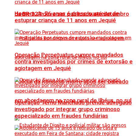
Homem de 76 anos é preso suspeito de
da BR-324 deve ser publicado até setembro
estuprar criança de 11 anos em Jequié
Operação Perpetuatus cumpre mandados
contra investigados por crimes de extorsão e
agiotagem em Jequié
Policial da Rondesp morre após ser baleado
em abordagem na zona rural de Ilhéus, no sul
Operação Terno Manchado prende advogado
investigado por integrar grupo criminoso
especializado em fraudes fundiárias