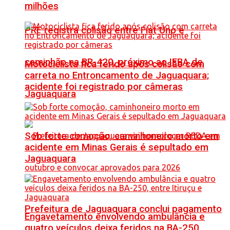
milhões
PRF registra colisão entre Fiat Uno e
caminhão na BR-420, próximo ao IFBA de
Motociclista fica ferido após colisão com
carreta no Entroncamento de Jaguaquara;
acidente foi registrado por câmeras
Jaguaquara
Sob forte comoção, caminhoneiro morto em
acidente em Minas Gerais é sepultado em
Jaguaquara
Prefeitura de Jaguaquara conclui pagamento
Engavetamento envolvendo ambulância e
quatro veículos deixa feridos na BA-250,