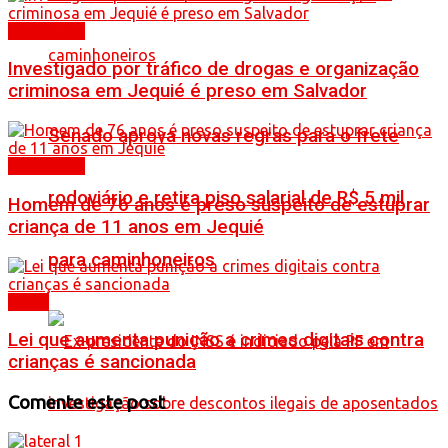
Destaques
Investigado por tráfico de drogas e organização
criminosa em Jequié é preso em Salvador
Senado aprova novas regras para o frete
Destaques
rodoviário e retira piso salarial de R$ 5 mil
Homem de 76 anos é preso suspeito de estuprar
criança de 11 anos em Jequié
para caminhoneiros
Brasil
Lei que aumenta punição a crimes digitais contra
crianças é sancionada
Comente este post