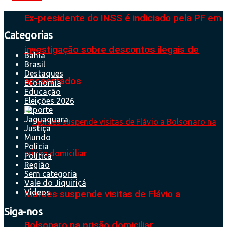
Ex-presidente do INSS é indiciado pela PF em
Categorias
investigação sobre descontos ilegais de
Bahia
Brasil
Destaques
aposentados
Economia
Educação
Eleições 2026
Esporte
Jaguaquara
Justiça
Mundo
Polícia
Política
Região
Sem categoria
Vale do Jiquiriçá
Videos
Moraes suspende visitas de Flávio a
Siga-nos
Bolsonaro na prisão domiciliar