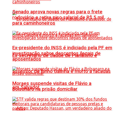
Senado aprova novas regras para o frete
rodoviário e retira piso salarial de R$ 5 mil
para caminhoneiros
Ex-presidente do INSS é indiciado pela PF em
investigação sobre descontos ilegais de
Ex-secretário de Saúde de Planaltino e
aposentados
assessor de Binho Galinha é morto a facadas
Moraes suspende visitas de Flávio a
em Salvador
Bolsonaro na prisão domiciliar