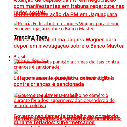
Atuação de Capitão da PM em negociação
com manifestantes em Itabuna repercute nas
redes sociais
refém durante ação da PM em Jaguaquara
Trending Tags
Polícia Federal intima Jaques Wagner para
depor em investigação sobre o Banco Master
Brasil
Vale do Jiquiriçá
Lei que aumenta punição a crimes digitais
contra crianças é sancionada
Governo regulamenta trabalho no comércio
Homem suspeito de tentativa de feminicídio
durante feriados; supermercados