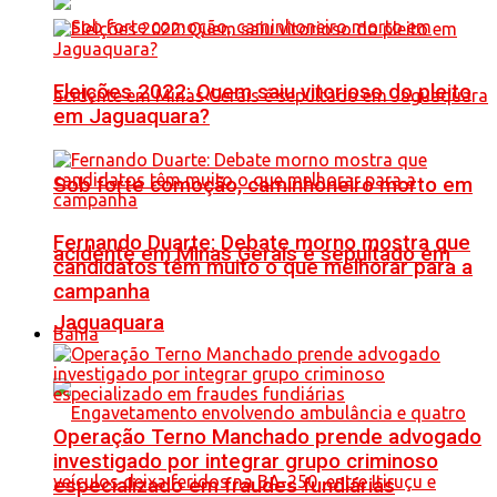
Eleições 2022: Quem saiu vitorioso do pleito
em Jaguaquara?
Sob forte comoção, caminhoneiro morto em
Fernando Duarte: Debate morno mostra que
acidente em Minas Gerais é sepultado em
candidatos têm muito o que melhorar para a
campanha
Jaguaquara
Bahia
Operação Terno Manchado prende advogado
investigado por integrar grupo criminoso
especializado em fraudes fundiárias