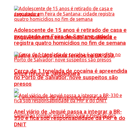
Adolescente de 15 anos é retirado de casa e
executado em Feira de Santana; cidade
Engavetamento envolvendo ambulância e
registra quatro homicídios no fim de semana
quatro veículos deixa feridos na BA-250,
Cerca de 1 tonelada de cocaína é apreendida
entre Itiruçu e Jaguaquara
no Porto de Salvador; nove suspeitos são
presos
Anel viário de Jequié passa a integrar a BR-
330 e fica sob responsabilidade da PRF e do
DNIT