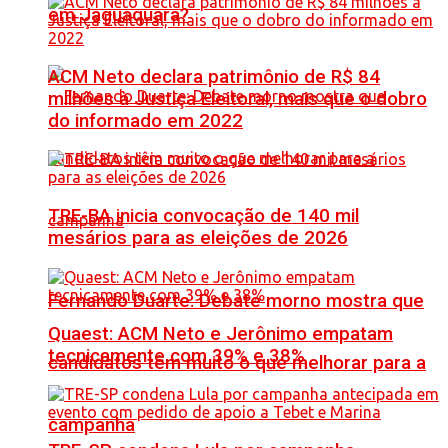
em Jaguaquara?
ACM Neto declara patrimônio de R$ 84
milhões à Justiça Eleitoral, mais que o dobro
do informado em 2022
TRE-BA inicia convocação de 140 mil
mesários para as eleições de 2026
Fernando Duarte: Debate morno mostra que
Quaest: ACM Neto e Jerônimo empatam
tecnicamente com 39% e 38%
candidatos têm muito o que melhorar para a
campanha