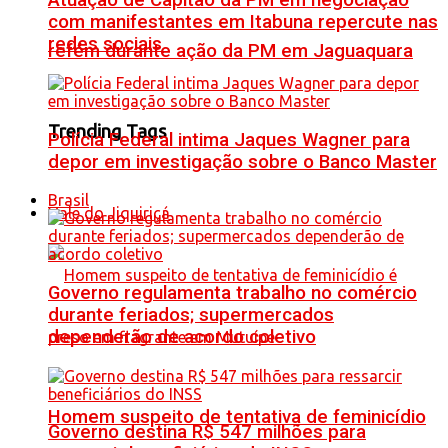
Atuação de Capitão da PM em negociação
com manifestantes em Itabuna repercute nas
redes sociais
refém durante ação da PM em Jaguaquara
Trending Tags
Polícia Federal intima Jaques Wagner para
depor em investigação sobre o Banco Master
Brasil
Vale do Jiquiriçá
Governo regulamenta trabalho no comércio
durante feriados; supermercados
dependerão de acordo coletivo
Homem suspeito de tentativa de feminicídio
Governo destina R$ 547 milhões para