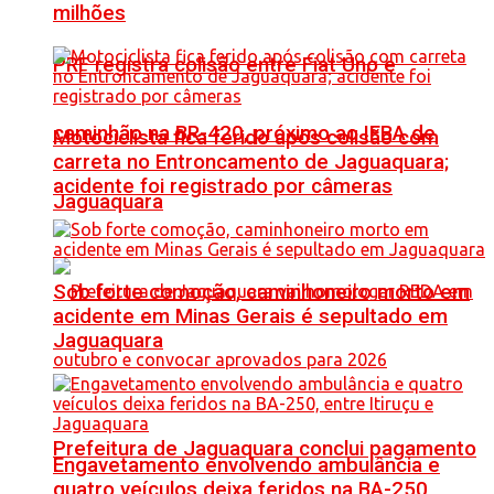
milhões
PRF registra colisão entre Fiat Uno e
caminhão na BR-420, próximo ao IFBA de
Motociclista fica ferido após colisão com
carreta no Entroncamento de Jaguaquara;
acidente foi registrado por câmeras
Jaguaquara
Sob forte comoção, caminhoneiro morto em
acidente em Minas Gerais é sepultado em
Jaguaquara
Prefeitura de Jaguaquara conclui pagamento
Engavetamento envolvendo ambulância e
quatro veículos deixa feridos na BA-250,