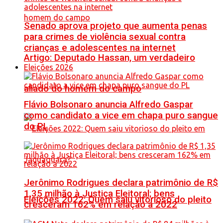
Senado aprova projeto que aumenta penas
para crimes de violência sexual contra
crianças e adolescentes na internet
Artigo: Deputado Hassan, um verdadeiro
Eleições 2026
aliado do homem do campo
Flávio Bolsonaro anuncia Alfredo Gaspar
como candidato a vice em chapa puro sangue
do PL
Jerônimo Rodrigues declara patrimônio de R$
1,35 milhão à Justiça Eleitoral; bens
Eleições 2022: Quem saiu vitorioso do pleito
cresceram 162% em relação a 2022