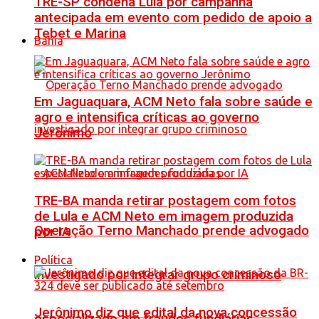
TRE-SP condena Lula por campanha
antecipada em evento com pedido de apoio a
Tebet e Marina
Bahia
Em Jaguaquara, ACM Neto fala sobre saúde e
agro e intensifica críticas ao governo
Jerônimo
TRE-BA manda retirar postagem com fotos
de Lula e ACM Neto em imagem produzida
Operação Terno Manchado prende advogado
por IA
Política
investigado por integrar grupo criminoso
Jerônimo diz que edital da nova concessão