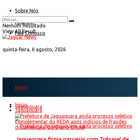
Sobre Nós
Anuncie
Nenhum Resultado
View All Result
Fale Conosco
quinta-feira, 6 agosto, 2026
Início
Início
Jaguaquara
Jaguaquara
Jaguaquara firma parceria com Tribunal de