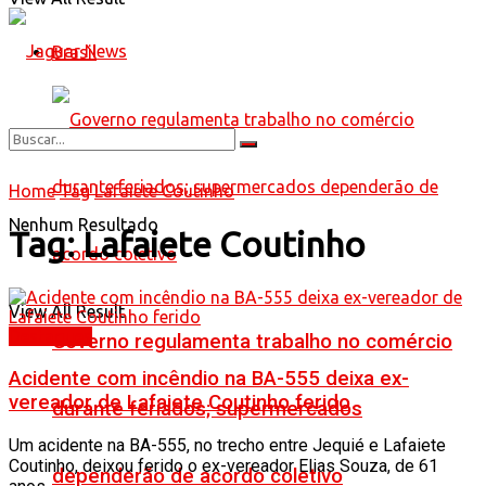
Brasil
Home
Tag
Lafaiete Coutinho
Nenhum Resultado
Tag:
Lafaiete Coutinho
View All Result
Destaques
Governo regulamenta trabalho no comércio
Acidente com incêndio na BA-555 deixa ex-
vereador de Lafaiete Coutinho ferido
durante feriados; supermercados
Um acidente na BA-555, no trecho entre Jequié e Lafaiete
Coutinho, deixou ferido o ex-vereador Elias Souza, de 61
dependerão de acordo coletivo