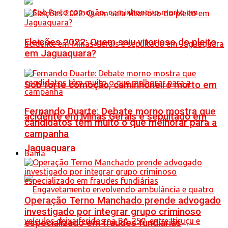
Eleições 2022: Quem saiu vitorioso do pleito
em Jaguaquara?
Sob forte comoção, caminhoneiro morto em
Fernando Duarte: Debate morno mostra que
acidente em Minas Gerais é sepultado em
candidatos têm muito o que melhorar para a
campanha
Jaguaquara
Bahia
Operação Terno Manchado prende advogado
investigado por integrar grupo criminoso
especializado em fraudes fundiárias