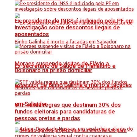
Ex-presidente do INSS é indiciado pela PF em
investigação sobre descontos ilegais de
aposentados
Moraes suspende visitas de Flávio a
Ex-secretário de Saúde de Planaltino e
Bolsonaro na prisão domiciliar
assessor de Binho Galinha é morto a facadas
em Salvador
STF valida regras que destinam 30% dos
fundos eleitorais para candidaturas de
pessoas pretas e pardas