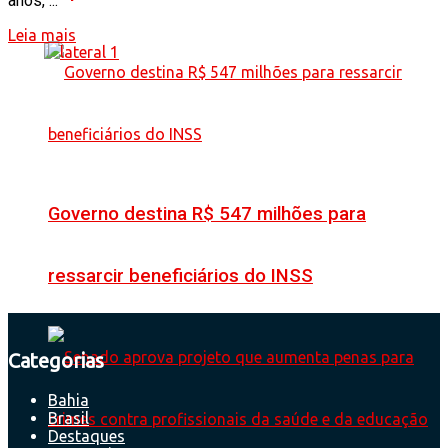
anos, ...
Leia mais
Governo destina R$ 547 milhões para
ressarcir beneficiários do INSS
Categorias
Bahia
Brasil
Destaques