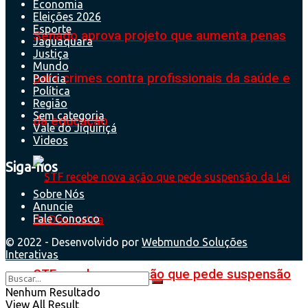
Economia
Eleições 2026
Esporte
Senado aprova projeto que aumenta penas
Jaguaquara
Justiça
Mundo
para crimes contra profissionais da saúde e
Polícia
Política
Região
Sem categoria
da educação
Vale do Jiquiriçá
Videos
Siga-nos
Sobre Nós
Anuncie
Fale Conosco
© 2022 - Desenvolvido por
Webmundo Soluções
Interativas
STF recebe nova ação que pede suspensão
Nenhum Resultado
View All Result