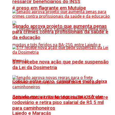
ressarcir beneficiários do INSS
é preso em flagrante em Mutuípe
Senado aprova projeto que aumenta penas
para crimes contra profissionais da saúde e
da educação
STF recebe nova ação que pede suspensão
da Lei da Dosimetria
Colisão entre carro, caminhão e moto deixa
Senado aprova novas regras para o frete
dois mortos e três feridos na BA-250, entre
rodoviário e retira piso salarial de R$ 5 mil
para caminhoneiros
Lajedo e Maracás