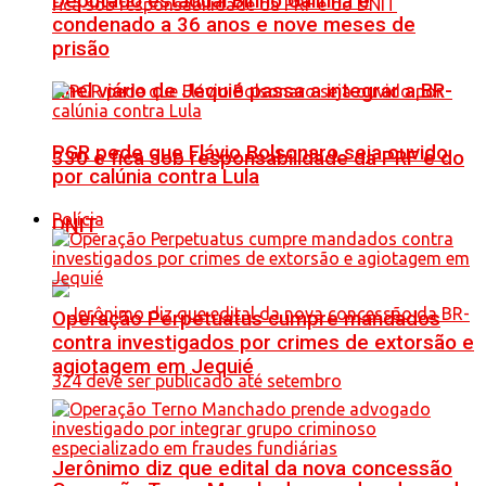
Deputado estadual Binho Galinha é
condenado a 36 anos e nove meses de
prisão
Anel viário de Jequié passa a integrar a BR-
PGR pede que Flávio Bolsonaro seja ouvido
330 e fica sob responsabilidade da PRF e do
por calúnia contra Lula
Polícia
DNIT
Operação Perpetuatus cumpre mandados
contra investigados por crimes de extorsão e
agiotagem em Jequié
Jerônimo diz que edital da nova concessão