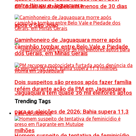
entre Itiruçu e Jaguaquara
de todas as atrações em menos de 30 dias
após o São João
Caminhoneiro de Jaguaquara morre após
caminhão tombar entre Belo Vale e Piedade
dos Gerais, em Minas Gerais
Dois suspeitos são presos após fazer família
refém durante ação da PM em Jaguaquara
Jaguaquara tem quase 36 mil eleitores aptos
Trending Tags
para as eleições de 2026; Bahia supera 11,3
Vale do Jiquiriçá
milhões
Homem suspeito de tentativa de feminicídio