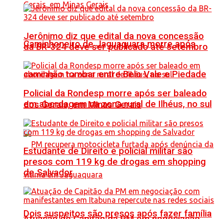
Jerônimo diz que edital da nova concessão
Caminhoneiro de Jaguaquara morre após
da BR-324 deve ser publicado até setembro
caminhão tombar entre Belo Vale e Piedade
Policial da Rondesp morre após ser baleado
em abordagem na zona rural de Ilhéus, no sul
dos Gerais, em Minas Gerais
Estudante de Direito e policial militar são
presos com 119 kg de drogas em shopping
de Salvador
Dois suspeitos são presos após fazer família