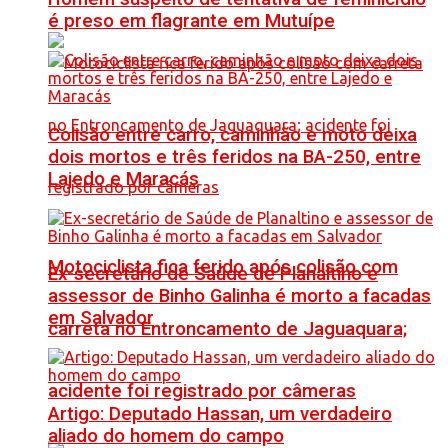
é preso em flagrante em Mutuípe
Colisão entre carro, caminhão e moto deixa
dois mortos e três feridos na BA-250, entre
Lajedo e Maracás
Motociclista fica ferido após colisão com
Ex-secretário de Saúde de Planaltino e
assessor de Binho Galinha é morto a facadas
em Salvador
carreta no Entroncamento de Jaguaquara;
acidente foi registrado por câmeras
Artigo: Deputado Hassan, um verdadeiro
aliado do homem do campo