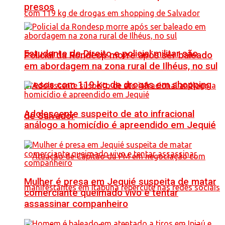
presos
Estudante de Direito e policial militar são
Policial da Rondesp morre após ser baleado
em abordagem na zona rural de Ilhéus, no sul
presos com 119 kg de drogas em shopping
Adolescente suspeito de ato infracional
de Salvador
análogo a homicídio é apreendido em Jequié
Mulher é presa em Jequié suspeita de matar
comerciante queimado vivo e tentar
assassinar companheiro