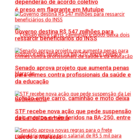
dependerão de acordo coletivo
é preso em flagrante em Mutuípe
Governo destina R$ 547 milhões para
ressarcir beneficiários do INSS
Senado aprova projeto que aumenta penas
para crimes contra profissionais da saúde e
da educação
Colisão entre carro, caminhão e moto deixa
STF recebe nova ação que pede suspensão
dois mortos e três feridos na BA-250, entre
da Lei da Dosimetria
Lajedo e Maracás