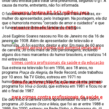
onde deu entrada para tratar uma pneumonia, segundo o g1. A
causa da morte, entretanto, não foi informada.
Governo destina R$ 547 milhões para
O falecimento de Jô foi comunicado por Flavia Pedras, ex-
mulher do apresentador, pelo Instagram. Na postagem, ela diz
que o humorista morreu “cercado de amor e cuidados” e que
ressarcir beneficiários do INSS
o funeral será restrito aos familiares e amigos.
José Eugênio Soares nasceu no Rio de Janeiro no dia 16 de
janeiro de 1938. Além de apresentador de televisão e
humorista, Jô foi escritor, diretor e ator. Em mais de 60 anos
de carreira, Jô criou mais de 200 personagens, incluindo
alguns dos mais marcantes do humor brasileiro, e realizou 14
mil entrevistas.
Sua estreia na televisão foi em 1956, aos 18 anos, no
programa
Praça da Alegria
, da Rede Record, onde trabalhou
por 10 anos. Na TV Globo, estreou em 1971 no
humorístico
Faça Humor, Não Faça Guerra
. Já seu primeiro
Senado aprova projeto que aumenta penas
programa foi
Viva o Gordo
, que estreou em 1981 e ficou no ar
até o final de 1987.
para crimes contra profissionais da saúde e
Ele deu início à carreira como apresentador no SBT com o
programa
Jô Soares Onze e Meia
, que foi ao ar entre 1988 e
1999. Em 2000, estreou, na Rede Globo, o
Programa do Jô
,