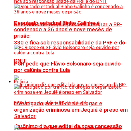
Deputado estadual Binho Galinha é
Anel viário de Jequié passa a integrar a BR-
condenado a 36 anos e nove meses de
prisão
330 e fica sob responsabilidade da PRF e do
DNIT
PGR pede que Flávio Bolsonaro seja ouvido
por calúnia contra Lula
Polícia
Investigado por tráfico de drogas e
organização criminosa em Jequié é preso em
Salvador
Jerônimo diz que edital da nova concessão