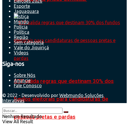
Eleições 2026
Esporte
Jaguaquara
Justiça
Mundo
Polícia
Política
Região
Sem categoria
Vale do Jiquiriçá
Videos
Siga-nos
Sobre Nós
Anuncie
STF valida regras que destinam 30% dos
Fale Conosco
© 2022 - Desenvolvido por
Webmundo Soluções
fundos eleitorais para candidaturas de
Interativas
Nenhum Resultado
pessoas pretas e pardas
View All Result