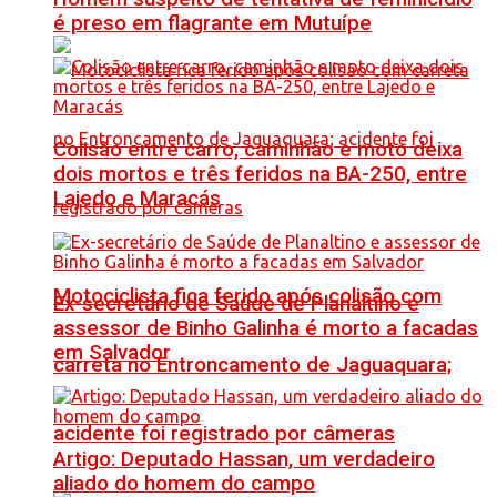
é preso em flagrante em Mutuípe
Colisão entre carro, caminhão e moto deixa
dois mortos e três feridos na BA-250, entre
Lajedo e Maracás
Motociclista fica ferido após colisão com
Ex-secretário de Saúde de Planaltino e
assessor de Binho Galinha é morto a facadas
em Salvador
carreta no Entroncamento de Jaguaquara;
acidente foi registrado por câmeras
Artigo: Deputado Hassan, um verdadeiro
aliado do homem do campo