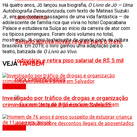
Há quatro anos, Jô lançou sua biografia,
O Livro de Jô — Uma
Autobiografia Desautorizada
, com texto de Matinas Suzuki
Jr., em que contava passagens de uma vida fantástica — de
adolescente de família rica que vivia no hotel Copacabana
Palace e estudava na Suíça ao início da carreira de ator com
os típicos perrengues. Foram dois volumes no total,
mostrando Jô como testemunha de grande parte da cultura
Senado aprova novas regras para o frete
brasileira. Em 2019, o livro ganhou uma adaptação para o
teatro, batizada de
O Livro ao Vivo.
rodoviário e retira piso salarial de R$ 5 mil
VEJA
TAMBÉM
para caminhoneiros
Destaques
Investigado por tráfico de drogas e organização
criminosa em Jequié é preso em Salvador
Destaques