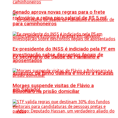
Senado aprova novas regras para o frete
rodoviário e retira piso salarial de R$ 5 mil
para caminhoneiros
Ex-presidente do INSS é indiciado pela PF em
investigação sobre descontos ilegais de
Ex-secretário de Saúde de Planaltino e
aposentados
assessor de Binho Galinha é morto a facadas
Moraes suspende visitas de Flávio a
em Salvador
Bolsonaro na prisão domiciliar