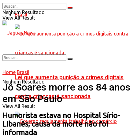
Nenhum Resultado
Brasil
View All Result
Home
Brasil
Lei que aumenta punição a crimes digitais
Nenhum Resultado
Jô Soares morre aos 84 anos
contra crianças é sancionada
em São Paulo
View All Result
Humorista estava no Hospital Sírio-
Libanês; causa da morte não foi
informada