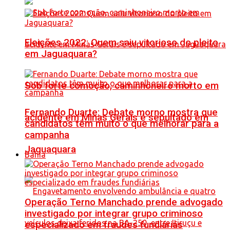
Eleições 2022: Quem saiu vitorioso do pleito
em Jaguaquara?
Sob forte comoção, caminhoneiro morto em
Fernando Duarte: Debate morno mostra que
acidente em Minas Gerais é sepultado em
candidatos têm muito o que melhorar para a
campanha
Jaguaquara
Bahia
Operação Terno Manchado prende advogado
investigado por integrar grupo criminoso
especializado em fraudes fundiárias