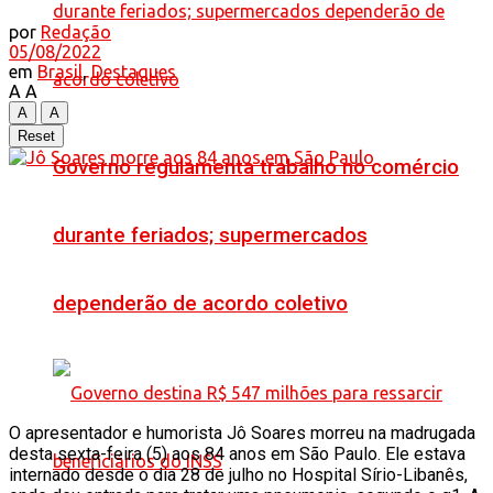
por
Redação
05/08/2022
em
Brasil
,
Destaques
A
A
A
A
Reset
Governo regulamenta trabalho no comércio
durante feriados; supermercados
dependerão de acordo coletivo
O apresentador e humorista Jô Soares morreu na madrugada
desta sexta-feira (5) aos 84 anos em São Paulo. Ele estava
internado desde o dia 28 de julho no Hospital Sírio-Libanês,