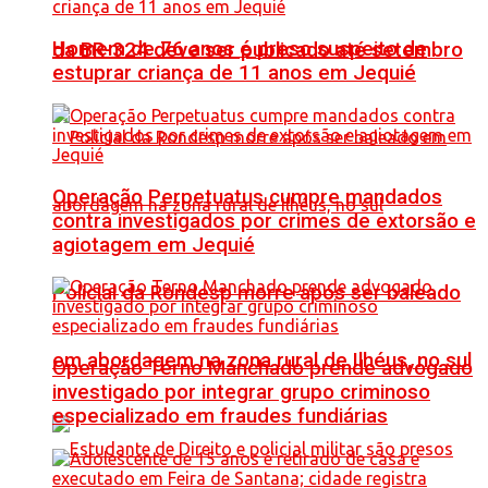
Homem de 76 anos é preso suspeito de
da BR-324 deve ser publicado até setembro
estuprar criança de 11 anos em Jequié
Operação Perpetuatus cumpre mandados
contra investigados por crimes de extorsão e
agiotagem em Jequié
Policial da Rondesp morre após ser baleado
em abordagem na zona rural de Ilhéus, no sul
Operação Terno Manchado prende advogado
investigado por integrar grupo criminoso
especializado em fraudes fundiárias