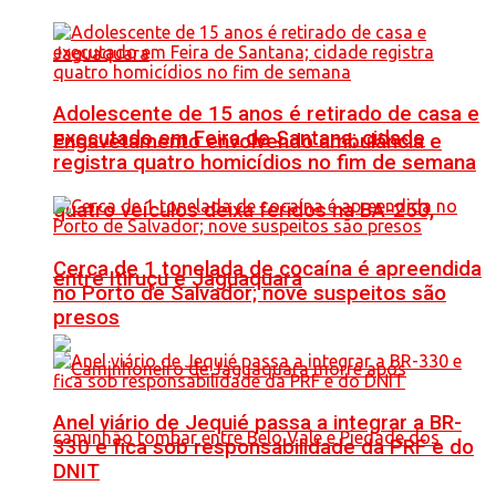
Adolescente de 15 anos é retirado de casa e
executado em Feira de Santana; cidade
Engavetamento envolvendo ambulância e
registra quatro homicídios no fim de semana
quatro veículos deixa feridos na BA-250,
Cerca de 1 tonelada de cocaína é apreendida
entre Itiruçu e Jaguaquara
no Porto de Salvador; nove suspeitos são
presos
Anel viário de Jequié passa a integrar a BR-
330 e fica sob responsabilidade da PRF e do
DNIT