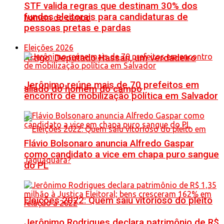
STF valida regras que destinam 30% dos
fundos eleitorais para candidaturas de
pessoas pretas e pardas
Eleições 2026
Artigo: Deputado Hassan, um verdadeiro
Jerônimo reúne mais de 70 prefeitos em
aliado do homem do campo
encontro de mobilização política em Salvador
Flávio Bolsonaro anuncia Alfredo Gaspar
como candidato a vice em chapa puro sangue
do PL
Eleições 2022: Quem saiu vitorioso do pleito
Jerônimo Rodrigues declara patrimônio de R$