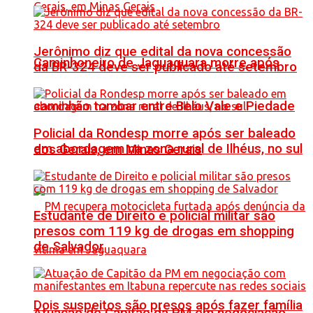
Jerônimo diz que edital da nova concessão
Caminhoneiro de Jaguaquara morre após
da BR-324 deve ser publicado até setembro
caminhão tombar entre Belo Vale e Piedade
Policial da Rondesp morre após ser baleado
em abordagem na zona rural de Ilhéus, no sul
dos Gerais, em Minas Gerais
Estudante de Direito e policial militar são
presos com 119 kg de drogas em shopping
de Salvador
Dois suspeitos são presos após fazer família