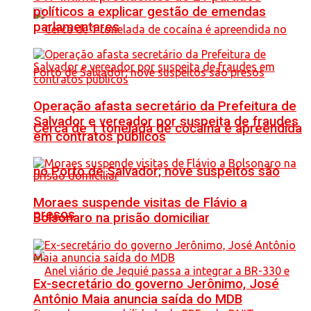
políticos a explicar gestão de emendas
parlamentares
Operação afasta secretário da Prefeitura de
Salvador e vereador por suspeita de fraudes
Cerca de 1 tonelada de cocaína é apreendida
em contratos públicos
no Porto de Salvador; nove suspeitos são
Moraes suspende visitas de Flávio a
presos
Bolsonaro na prisão domiciliar
Ex-secretário do governo Jerônimo, José
Antônio Maia anuncia saída do MDB