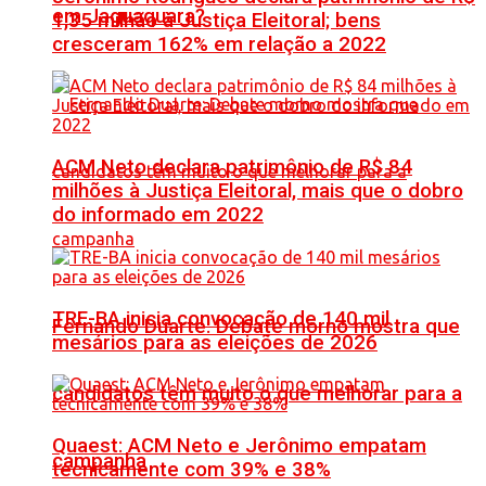
em Jaguaquara?
1,35 milhão à Justiça Eleitoral; bens
cresceram 162% em relação a 2022
ACM Neto declara patrimônio de R$ 84
milhões à Justiça Eleitoral, mais que o dobro
do informado em 2022
TRE-BA inicia convocação de 140 mil
Fernando Duarte: Debate morno mostra que
mesários para as eleições de 2026
candidatos têm muito o que melhorar para a
Quaest: ACM Neto e Jerônimo empatam
campanha
tecnicamente com 39% e 38%