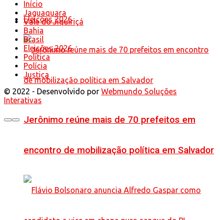
Início
Jaguaquara
Eleições 2026
Vale do Jiquiriçá
Bahia
Brasil
Eleições 2026
Política
Polícia
Justiça
© 2022 - Desenvolvido por
Webmundo Soluções
Interativas
Jerônimo reúne mais de 70 prefeitos em
encontro de mobilização política em Salvador