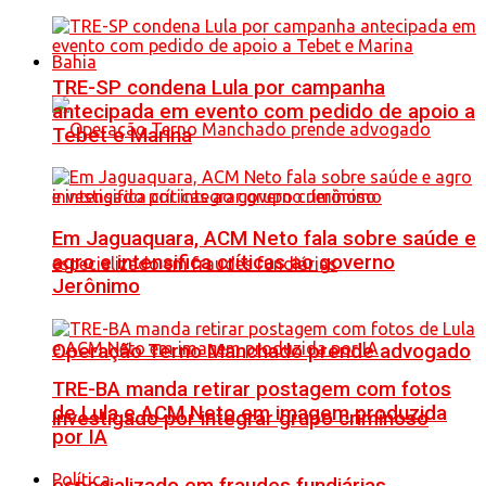
Bahia
TRE-SP condena Lula por campanha
antecipada em evento com pedido de apoio a
Tebet e Marina
Em Jaguaquara, ACM Neto fala sobre saúde e
agro e intensifica críticas ao governo
Jerônimo
Operação Terno Manchado prende advogado
TRE-BA manda retirar postagem com fotos
de Lula e ACM Neto em imagem produzida
investigado por integrar grupo criminoso
por IA
Política