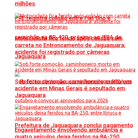
milhões
PRF registra colisão entre Fiat Uno e
caminhão na BR-420, próximo ao IFBA de
Motociclista fica ferido após colisão com
carreta no Entroncamento de Jaguaquara;
acidente foi registrado por câmeras
Jaguaquara
Sob forte comoção, caminhoneiro morto em
acidente em Minas Gerais é sepultado em
Jaguaquara
Prefeitura de Jaguaquara conclui pagamento
Engavetamento envolvendo ambulância e
quatro veículos deixa feridos na BA-250,