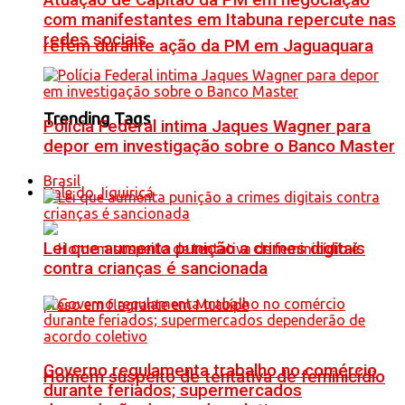
Atuação de Capitão da PM em negociação
com manifestantes em Itabuna repercute nas
redes sociais
refém durante ação da PM em Jaguaquara
Trending Tags
Polícia Federal intima Jaques Wagner para
depor em investigação sobre o Banco Master
Brasil
Vale do Jiquiriçá
Lei que aumenta punição a crimes digitais
contra crianças é sancionada
Governo regulamenta trabalho no comércio
Homem suspeito de tentativa de feminicídio
durante feriados; supermercados