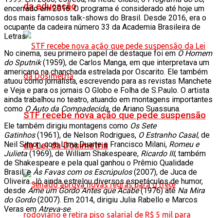
da educação
encerrado em 2016. O programa é considerado até hoje um
dos mais famosos talk-shows do Brasil. Desde 2016, era o
ocupante da cadeira número 33 da Academia Brasileira de
Letras.
No cinema, seu primeiro papel de destaque foi em
O Homem
do Sputnik
(1959), de Carlos Manga, em que interpretava um
americano na chanchada estrelada por Oscarito. Ele também
atuou como jornalista, escrevendo para as revistas Manchete
e Veja e para os jornais O Globo e Folha de S.Paulo. O artista
ainda trabalhou no teatro, atuando em montagens importantes
como
O Auto da Compadecida
, de Ariano Suassuna.
STF recebe nova ação que pede suspensão
Ele também dirigiu montagens como
Os Sete
Gatinhos
(1961), de Nelson Rodrigues,
O Estranho Casal
, de
Neil Simon, com Lima Duarte e Francisco Milani,
Romeu e
da Lei da Dosimetria
Julieta
(1969), de William Shakespeare,
Ricardo III
, também
de Shakespeare e pela qual ganhou o Prêmio Qualidade
Brasil, e
Às Favas com os Escrúpulos
(2007), de Juca de
Oliveira. Jô ainda estrelou diversos espetáculos de humor,
desde
Ame um Gordo Antes que Acabe
(1976) até
Na Mira
do Gordo
(2007). Em 2014, dirigiu Julia Rabello e Marcos
Veras em
Atreva-se
.