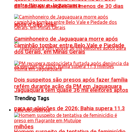
entre Itiruçu e Jaguaquara
de todas as atrações em menos de 30 dias
após o São João
Caminhoneiro de Jaguaquara morre após
caminhão tombar entre Belo Vale e Piedade
dos Gerais, em Minas Gerais
Dois suspeitos são presos após fazer família
refém durante ação da PM em Jaguaquara
Jaguaquara tem quase 36 mil eleitores aptos
Trending Tags
para as eleições de 2026; Bahia supera 11,3
Vale do Jiquiriçá
milhões
Homem suspeito de tentativa de feminicídio