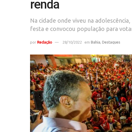
renda
Na cidade onde viveu na adolescência,
festa e convocou população para vota
por
Redação
28/10/2022
em
Bahia
,
Destaques