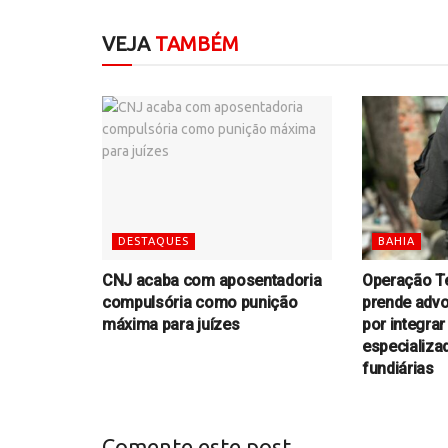
VEJA
TAMBÉM
DESTAQUES
BAHIA
CNJ acaba com aposentadoria
Operação T
compulsória como punição
prende advo
máxima para juízes
por integra
especializa
fundiárias
Comente este post