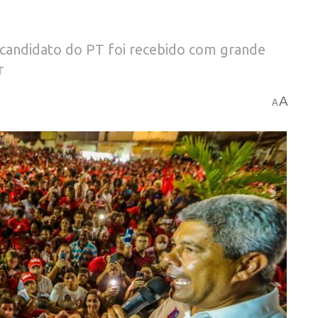
 candidato do PT foi recebido com grande
r
A
A