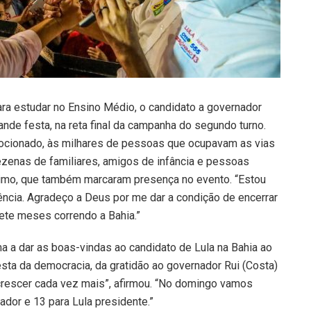
ara estudar no Ensino Médio, o candidato a governador
nde festa, na reta final da campanha do segundo turno.
mocionado, às milhares de pessoas que ocupavam as vias
dezenas de familiares, amigos de infância e pessoas
nimo, que também marcaram presença no evento. “Estou
ência. Agradeço a Deus por me dar a condição de encerrar
sete meses correndo a Bahia.”
uma a dar as boas-vindas ao candidato de Lula na Bahia ao
festa da democracia, da gratidão ao governador Rui (Costa)
 crescer cada vez mais”, afirmou. “No domingo vamos
ador e 13 para Lula presidente.”