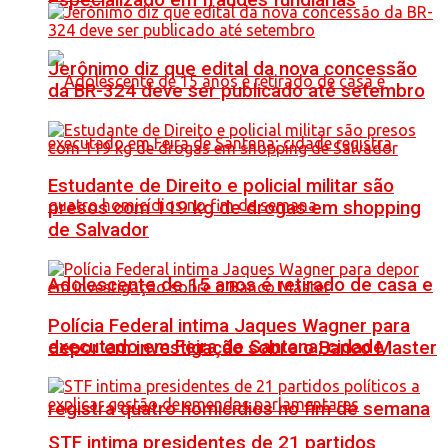
especializado em fraudes fundiárias
Jerônimo diz que edital da nova concessão
da BR-324 deve ser publicado até setembro
Estudante de Direito e policial militar são
presos com 119 kg de drogas em shopping
de Salvador
Adolescente de 15 anos é retirado de casa e
Polícia Federal intima Jaques Wagner para
executado em Feira de Santana; cidade
depor em investigação sobre o Banco Master
registra quatro homicídios no fim de semana
STF intima presidentes de 21 partidos