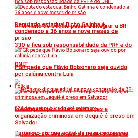
Deputado estadual Binho Galinha é
Anel viário de Jequié passa a integrar a BR-
condenado a 36 anos e nove meses de
prisão
330 e fica sob responsabilidade da PRF e do
DNIT
PGR pede que Flávio Bolsonaro seja ouvido
por calúnia contra Lula
Polícia
Investigado por tráfico de drogas e
organização criminosa em Jequié é preso em
Salvador
Jerônimo diz que edital da nova concessão