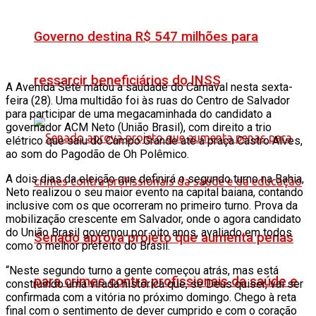
Governo destina R$ 547 milhões para
ressarcir beneficiários do INSS
A Avenida Sete matou a saudade do Carnaval nesta sexta-
feira (28). Uma multidão foi às ruas do Centro de Salvador
para participar de uma megacaminhada do candidato a
governador ACM Neto (União Brasil), com direito a trio
elétrico que saiu do Campo Grande até a praça Castro Alves,
ao som do Pagodão de Oh Polêmico.
A dois dias da eleição que definirá o segundo turno na Bahia,
Neto realizou o seu maior evento na capital baiana, contando
inclusive com os que ocorreram no primeiro turno. Prova da
mobilização crescente em Salvador, onde o agora candidato
do União Brasil governou por oito anos, avaliado em todos
Senado aprova projeto que aumenta penas
como o melhor prefeito do Brasil.
“Neste segundo turno a gente começou atrás, mas está
para crimes contra profissionais da saúde e
construindo uma virada histórica que, se Deus quiser, vai ser
confirmada com a vitória no próximo domingo. Chego à reta
final com o sentimento de dever cumprido e com o coração