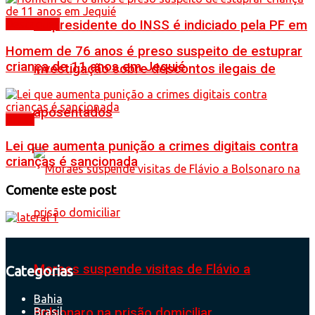
Ex-presidente do INSS é indiciado pela PF em
Destaques
Homem de 76 anos é preso suspeito de estuprar
criança de 11 anos em Jequié
investigação sobre descontos ilegais de
aposentados
Brasil
Lei que aumenta punição a crimes digitais contra
crianças é sancionada
Comente este post
Moraes suspende visitas de Flávio a
Categorias
Bahia
Brasil
Bolsonaro na prisão domiciliar