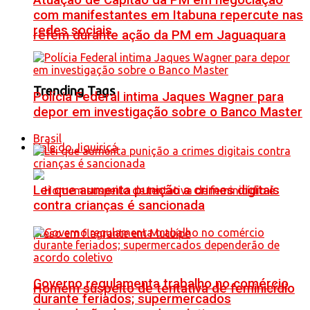
Atuação de Capitão da PM em negociação
com manifestantes em Itabuna repercute nas
redes sociais
refém durante ação da PM em Jaguaquara
Trending Tags
Polícia Federal intima Jaques Wagner para
depor em investigação sobre o Banco Master
Brasil
Vale do Jiquiriçá
Lei que aumenta punição a crimes digitais
contra crianças é sancionada
Governo regulamenta trabalho no comércio
Homem suspeito de tentativa de feminicídio
durante feriados; supermercados