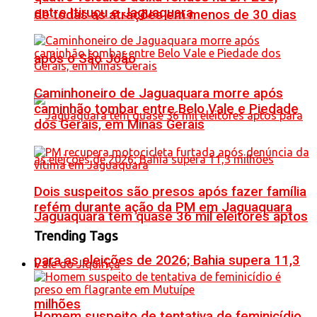
entre Itiruçu e Jaguaquara
de todas as atrações em menos de 30 dias
após o São João
Caminhoneiro de Jaguaquara morre após
caminhão tombar entre Belo Vale e Piedade
dos Gerais, em Minas Gerais
Dois suspeitos são presos após fazer família
refém durante ação da PM em Jaguaquara
Jaguaquara tem quase 36 mil eleitores aptos
Trending Tags
para as eleições de 2026; Bahia supera 11,3
Vale do Jiquiriçá
milhões
Homem suspeito de tentativa de feminicídio