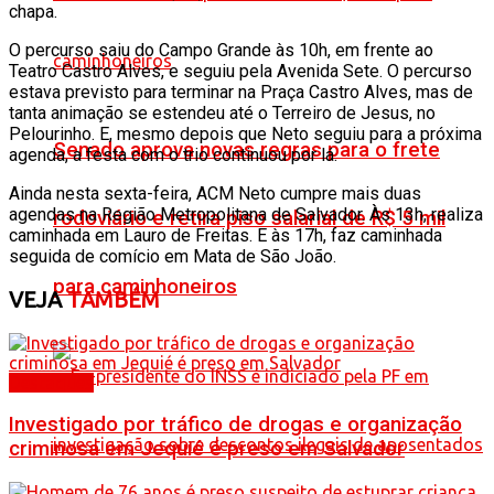
chapa.
O percurso saiu do Campo Grande às 10h, em frente ao
Teatro Castro Alves, e seguiu pela Avenida Sete. O percurso
estava previsto para terminar na Praça Castro Alves, mas de
tanta animação se estendeu até o Terreiro de Jesus, no
Pelourinho. E, mesmo depois que Neto seguiu para a próxima
Senado aprova novas regras para o frete
agenda, a festa com o trio continuou por lá.
Ainda nesta sexta-feira, ACM Neto cumpre mais duas
agendas na Região Metropolitana de Salvador. Às 13h, realiza
rodoviário e retira piso salarial de R$ 5 mil
caminhada em Lauro de Freitas. E às 17h, faz caminhada
seguida de comício em Mata de São João.
para caminhoneiros
VEJA
TAMBÉM
Destaques
Investigado por tráfico de drogas e organização
criminosa em Jequié é preso em Salvador