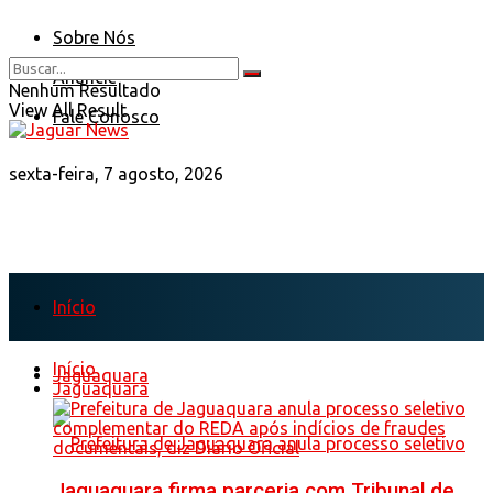
Sobre Nós
Anuncie
Nenhum Resultado
View All Result
Fale Conosco
sexta-feira, 7 agosto, 2026
Início
Início
Jaguaquara
Jaguaquara
Jaguaquara firma parceria com Tribunal de