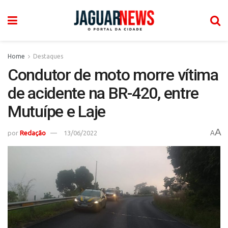
Home
Destaques
Condutor de moto morre vítima
de acidente na BR-420, entre
Mutuípe e Laje
A
por
Redação
13/06/2022
A