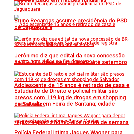
especializado em fraudes fundiárias
Bruno Recargas assume presidência do PSD
de Jaguaquara
Jerônimo diz que edital da nova concessão
da BR-324 deve ser publicado até setembro
Adolescente de 15 anos é retirado de casa e
Estudante de Direito e policial militar são
presos com 119 kg de drogas em shopping
executado em Feira de Santana; cidade
de Salvador
registra quatro homicídios no fim de semana
Polícia Federal intima Jaques Wagner para