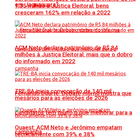
em Jaguaquara?
1,35 milhão à Justiça Eleitoral; bens
cresceram 162% em relação a 2022
ACM Neto declara patrimônio de R$ 84
milhões à Justiça Eleitoral, mais que o dobro
do informado em 2022
TRE-BA inicia convocação de 140 mil
Fernando Duarte: Debate morno mostra que
mesários para as eleições de 2026
candidatos têm muito o que melhorar para a
Quaest: ACM Neto e Jerônimo empatam
campanha
tecnicamente com 39% e 38%