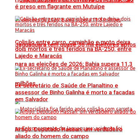
é preso em flagrante em Mutuípe
Colisão entre carro, caminhão e moto deixa
Jaguaquara tem quase 36 mil eleitores aptos
dois mortos e três feridos na BA-250, entre
Lajedo e Maracás
para as eleições de 2026; Bahia supera 11,3
milhões
Ex-secretário de Saúde de Planaltino e
assessor de Binho Galinha é morto a facadas
em Salvador
Artigo: Deputado Hassan, um verdadeiro
aliado do homem do campo