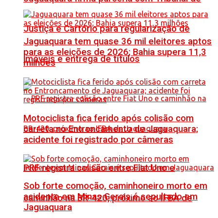
Justiça e Cartório para regularização de
Jaguaquara tem quase 36 mil eleitores aptos
para as eleições de 2026; Bahia supera 11,3
imóveis e entrega de títulos
milhões
Motociclista fica ferido após colisão com
carreta no Entroncamento de Jaguaquara;
acidente foi registrado por câmeras
PRF registra colisão entre Fiat Uno e
Sob forte comoção, caminhoneiro morto em
acidente em Minas Gerais é sepultado em
caminhão na BR-420, próximo ao IFBA de
Jaguaquara