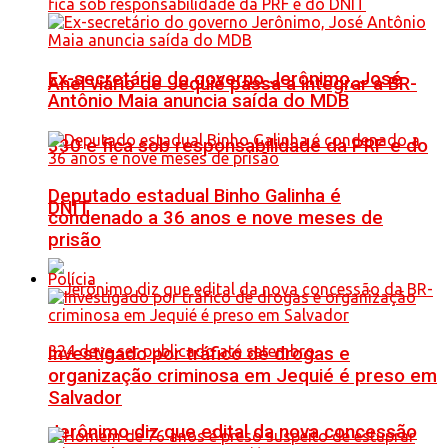
Ex-secretário do governo Jerônimo, José
Anel viário de Jequié passa a integrar a BR-
Antônio Maia anuncia saída do MDB
330 e fica sob responsabilidade da PRF e do
Deputado estadual Binho Galinha é
DNIT
condenado a 36 anos e nove meses de
prisão
Polícia
Investigado por tráfico de drogas e
organização criminosa em Jequié é preso em
Salvador
Jerônimo diz que edital da nova concessão