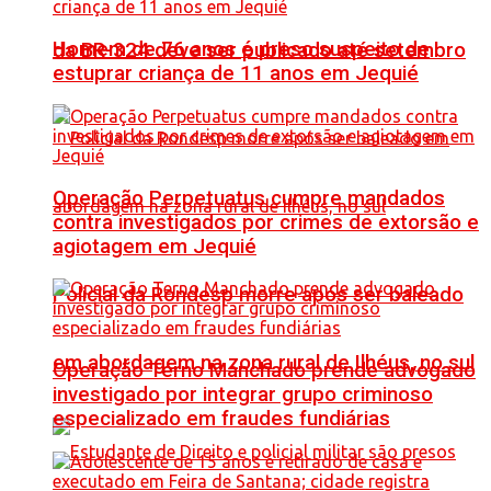
Homem de 76 anos é preso suspeito de
da BR-324 deve ser publicado até setembro
estuprar criança de 11 anos em Jequié
Operação Perpetuatus cumpre mandados
contra investigados por crimes de extorsão e
agiotagem em Jequié
Policial da Rondesp morre após ser baleado
em abordagem na zona rural de Ilhéus, no sul
Operação Terno Manchado prende advogado
investigado por integrar grupo criminoso
especializado em fraudes fundiárias