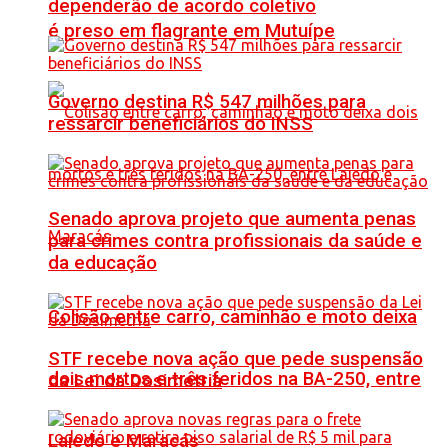
dependerão de acordo coletivo
é preso em flagrante em Mutuípe
Governo destina R$ 547 milhões para
ressarcir beneficiários do INSS
Senado aprova projeto que aumenta penas
para crimes contra profissionais da saúde e
da educação
Colisão entre carro, caminhão e moto deixa
STF recebe nova ação que pede suspensão
dois mortos e três feridos na BA-250, entre
da Lei da Dosimetria
Lajedo e Maracás