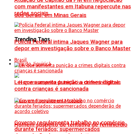
Atuação de Capitão da PM em negociação
com manifestantes em Itabuna repercute nas
redes sociais
dos Gerais, em Minas Gerais
Trending Tags
Polícia Federal intima Jaques Wagner para
depor em investigação sobre o Banco Master
Brasil
Vale do Jiquiriçá
Lei que aumenta punição a crimes digitais
contra crianças é sancionada
Governo regulamenta trabalho no comércio
Homem suspeito de tentativa de feminicídio
durante feriados; supermercados