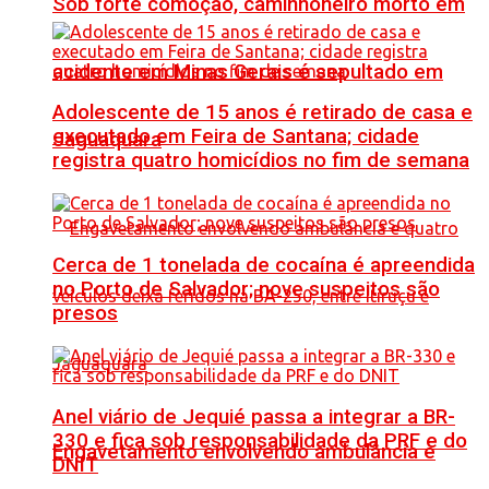
Sob forte comoção, caminhoneiro morto em
acidente em Minas Gerais é sepultado em
Adolescente de 15 anos é retirado de casa e
executado em Feira de Santana; cidade
Jaguaquara
registra quatro homicídios no fim de semana
Cerca de 1 tonelada de cocaína é apreendida
no Porto de Salvador; nove suspeitos são
presos
Anel viário de Jequié passa a integrar a BR-
330 e fica sob responsabilidade da PRF e do
Engavetamento envolvendo ambulância e
DNIT