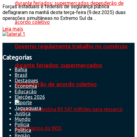
Forças estaduais e federais de segurança pública
deflagraram na manhã desta terça-feira (9.dez.2025) duas
operações simultâneas no Extremo Sul da ...
Leia mais
Governo regulamenta trabalho no comércio
Categorias
durante feriados; supermercados
Bahia
Brasil
Destaques
dependerão de acordo coletivo
Economia
Educação
Eleições 2026
Esporte
Jaguaquara
Justiça
Mundo
Polícia
Política
Região