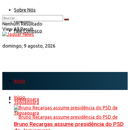
Sobre Nós
Anuncie
Nenhum Resultado
View All Result
Fale Conosco
domingo, 9 agosto, 2026
Início
Início
Jaguaquara
Jaguaquara
Bruno Recargas assume presidência do PSD