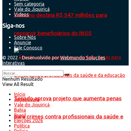
Sem categoria
Vale do Jiquiriçá
Videos
Governo destina R$ 547 milhões para
Siga-nos
ressarcir beneficiários do INSS
Sobre Nós
Anuncie
Fale Conosco
© 2022 - Desenvolvido por
Webmundo Soluções
Interativas
Nenhum Resultado
View All Result
Início
Senado aprova projeto que aumenta penas
Jaguaquara
Vale do Jiquiriçá
Bahia
Brasil
para crimes contra profissionais da saúde e
Eleições 2026
Política