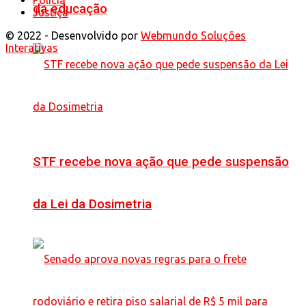
Polícia
da educação
Justiça
© 2022 - Desenvolvido por
Webmundo Soluções
Interativas
STF recebe nova ação que pede suspensão
da Lei da Dosimetria