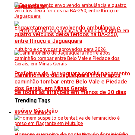
Jaguaquara
Engavetamento envolvendo ambulância e
quatro veículos deixa feridos na BA-250,
entre Itiruçu e Jaguaquara
Prefeitura de Jaguaquara conclui pagamento
Caminhoneiro de Jaguaquara morre após
caminhão tombar entre Belo Vale e Piedade
dos Gerais, em Minas Gerais
de todas as atrações em menos de 30 dias
Trending Tags
após o São João
Vale do Jiquiriçá
Homem suspeito de tentativa de feminicídio