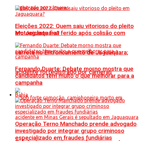
Eleições 2022: Quem saiu vitorioso do pleito
Motociclista fica ferido após colisão com
em Jaguaquara?
carreta no Entroncamento de Jaguaquara;
Fernando Duarte: Debate morno mostra que
acidente foi registrado por câmeras
candidatos têm muito o que melhorar para a
campanha
Bahia
Operação Terno Manchado prende advogado
investigado por integrar grupo criminoso
especializado em fraudes fundiárias