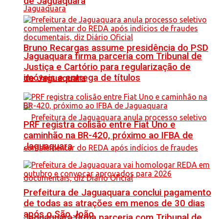
de Jaguaquara
Bruno Recargas assume presidência do PSD
Jaguaquara firma parceria com Tribunal de
Justiça e Cartório para regularização de
imóveis e entrega de títulos
de Jaguaquara
PRF registra colisão entre Fiat Uno e
caminhão na BR-420, próximo ao IFBA de
Jaguaquara
Prefeitura de Jaguaquara conclui pagamento
de todas as atrações em menos de 30 dias
após o São João
Jaguaquara firma parceria com Tribunal de