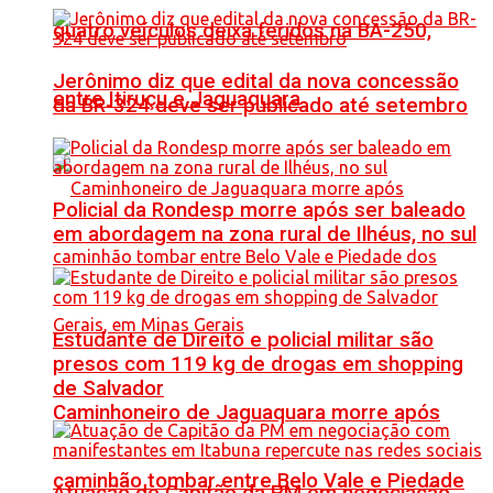
quatro veículos deixa feridos na BA-250,
Jerônimo diz que edital da nova concessão
entre Itiruçu e Jaguaquara
da BR-324 deve ser publicado até setembro
Policial da Rondesp morre após ser baleado
em abordagem na zona rural de Ilhéus, no sul
Estudante de Direito e policial militar são
presos com 119 kg de drogas em shopping
de Salvador
Caminhoneiro de Jaguaquara morre após
caminhão tombar entre Belo Vale e Piedade