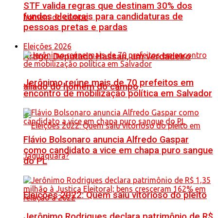
STF valida regras que destinam 30% dos
fundos eleitorais para candidaturas de
pessoas pretas e pardas
Eleições 2026
Artigo: Deputado Hassan, um verdadeiro
Jerônimo reúne mais de 70 prefeitos em
aliado do homem do campo
encontro de mobilização política em Salvador
Flávio Bolsonaro anuncia Alfredo Gaspar
como candidato a vice em chapa puro sangue
do PL
Eleições 2022: Quem saiu vitorioso do pleito
Jerônimo Rodrigues declara patrimônio de R$