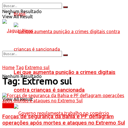
Nenhum Resultado
Brasil
View All Result
Home
Tag
Extremo sul
Lei que aumenta punição a crimes digitais
Nenhum Resultado
Tag:
Extremo sul
contra crianças é sancionada
View All Result
Bahia
Forças de segurança da Bahia e PF deflagram
operações após mortes e ataques no Extremo Sul