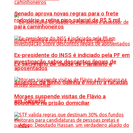
Senado aprova novas regras para o frete
rodoviário e retira piso salarial de R$ 5 mil
para caminhoneiros
Ex-presidente do INSS é indiciado pela PF em
investigação sobre descontos ilegais de
Ex-secretário de Saúde de Planaltino e
aposentados
assessor de Binho Galinha é morto a facadas
Moraes suspende visitas de Flávio a
em Salvador
Bolsonaro na prisão domiciliar